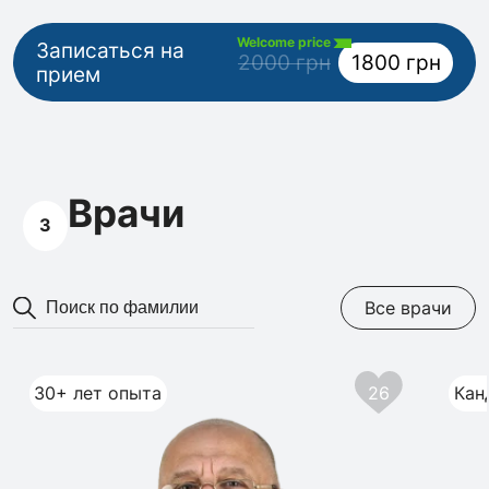
Welcome price
Записаться на
2000 грн
1800 грн
прием
Врачи
3
Все врачи
30+ лет опыта
26
Кан