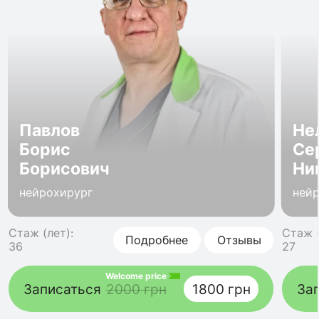
Павлов
Не
Борис
Се
Борисович
Ни
нейрохирург
ней
Стаж (лет):
Стаж (
Подробнее
Отзывы
36
27
Welcome price
Записаться
2000 грн
1800 грн
За