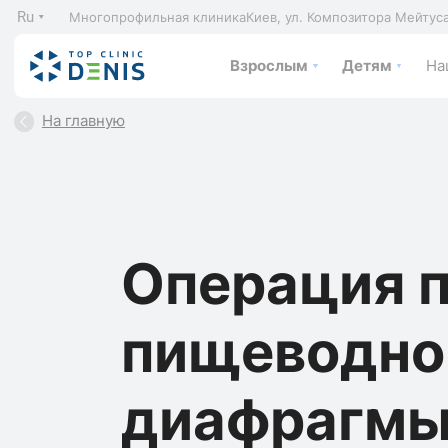
Ru
Многопрофильная клиника
Киев, ул. Композитора Мейтус
Взрослым
Детям
На
На главную
Операция п
пищеводно
диафрагмы