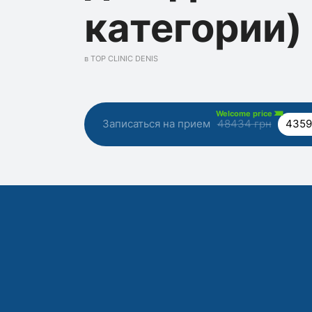
категории)
в TOP CLINIC DENIS
Welcome price
Записаться на прием
48434 грн
4359