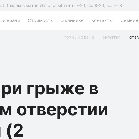
а, 5 (рядом с метро Ипподром)
пн-пт: 7-20, сб: 8-20, вс: 9-18
ши врачи
Стоимость
О клинике
Контакты
Семейна
TOP CLINIC DENIS
ХИРУРГИЯ
ОПЕР
ри грыже в
м отверстии
 (2