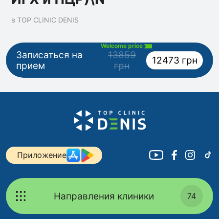
в TOP CLINIC DENIS
Welcome price
Записаться на
13859
12473 грн
прием
грн
Приложение
Направления клиники
74