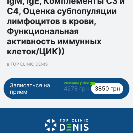
IgM, IgE, Комплементы C3 и
С4, Оценка субпопуляции
лимфоцитов в крови,
Функциональная
активность иммунных
клеток/ЦИК))
в TOP CLINIC DENIS
Welcome price
Записаться на
4278 грн
3850 грн
прием