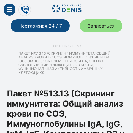
Неотложная 24 / 7
Записаться
TOP CLINIC DENIS
ПАКЕТ №513.13 (СКРИНИНГ ИММУНИТЕТА: ОБЩИЙ
АНАЛИЗ КРОВИ ПО СОЭ, ИММУНОГЛОБУЛИНЫ IGA,
IGG, IGM, IGE, КОМПЛЕМЕНТЫ C3 И С4, ОЦЕНКА
СУБПОПУЛЯЦИИ ЛИМФОЦИТОВ В КРОВИ,
ФУНКЦИОНАЛЬНАЯ АКТИВНОСТЬ ИММУННЫХ
КЛЕТОК/ЦИК))
Пакет №513.13 (Скрининг
иммунитета: Общий анализ
крови по СОЭ,
Иммуноглобулины IgA, IgG,