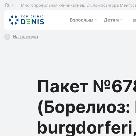
Ru
Многопрофильная клиника
Киев, ул. Композитора Мейтус
Взрослым
Детям
На
На главную
Пакет №67
(Борелиоз: 
burgdorferi