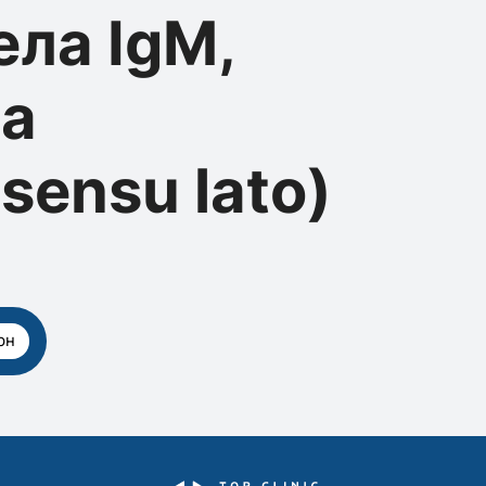
ела IgM,
ia
 sensu lato)
рн