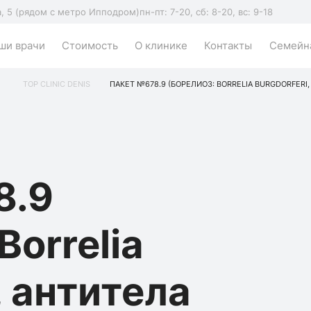
а, 5 (рядом с метро Ипподром)
пн-пт: 7-20, сб: 8-20, вс: 9-18
ши врачи
Стоимость
О клинике
Контакты
Семейна
TOP CLINIC DENIS
ПАКЕТ №678.9 (БОРЕЛИОЗ: BORRELIA BURGDORFERI,
8.9
Borrelia
, антитела