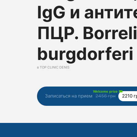
IgG и антит
ПЦР. Borrel
burgdorferi
в TOP CLINIC DENIS
Welcome price
Записаться на прием
2456 грн
2210 г