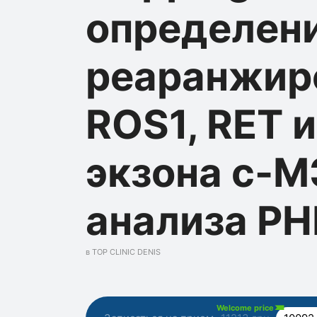
определен
реаранжир
ROS1, RET и
экзона с-М
анализа РН
в TOP CLINIC DENIS
Welcome price