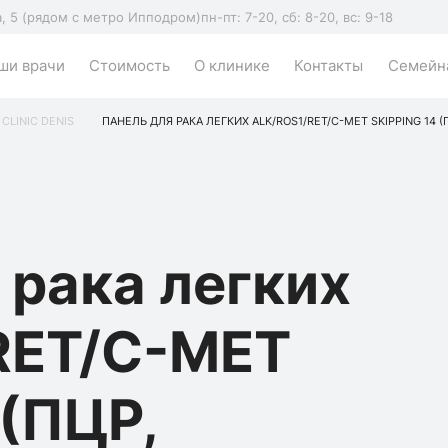
а, 5 (рядом с метро Ипподром)
пн-пт: 7-20, сб: 8-20, вс: 9-18
ши врачи
Стоимость
О клинике
Контакты
Семейна
 CLINIC DENIS
ПАНЕЛЬ ДЛЯ РАКА ЛЕГКИХ ALK/ROS1/RET/C-MET SKIPPING 14 (
 рака легких
RET/C-MET
 (ПЦР,