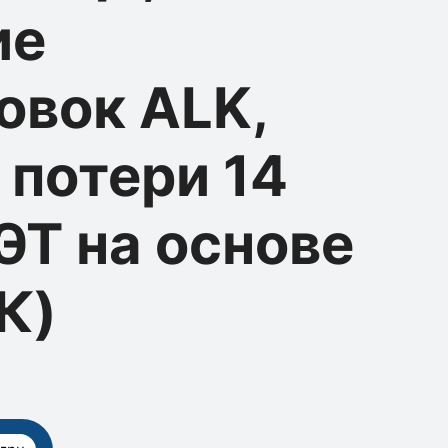
ие
овок ALK,
 потери 14
ЭТ на основе
К)