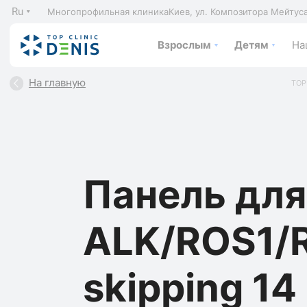
Ru
Многопрофильная клиника
Киев, ул. Композитора Мейтус
Взрослым
Детям
На
На главную
TOP
Панель для
ALK/ROS1/
skipping 14