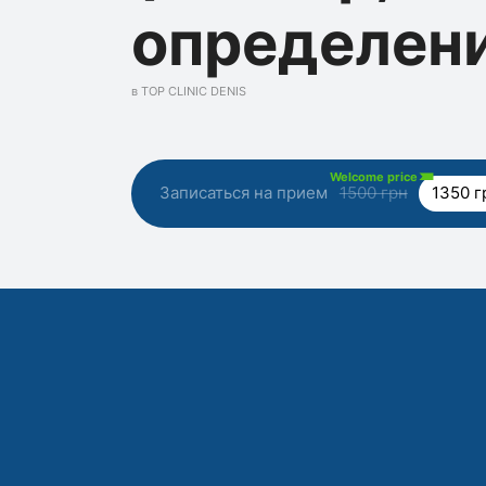
определен
в TOP CLINIC DENIS
Welcome price
Записаться на прием
1500 грн
1350 г