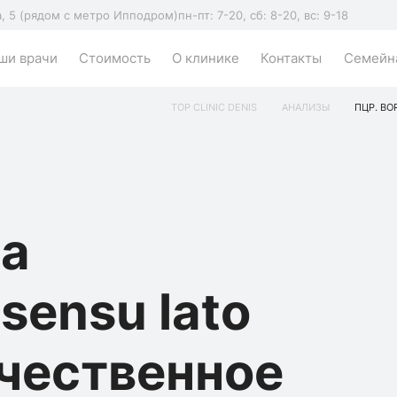
а, 5 (рядом с метро Ипподром)
пн-пт: 7-20, сб: 8-20, вс: 9-18
ши врачи
Стоимость
О клинике
Контакты
Семейна
TOP CLINIC DENIS
АНАЛИЗЫ
ПЦР. BO
ia
 sensu lato
ачественное