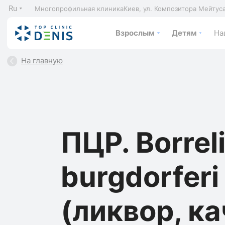
Ru
Многопрофильная клиника
Киев, ул. Композитора Мейтус
Взрослым
Детям
На
На главную
ПЦР. Borrel
burgdorferi
(ликвор, к