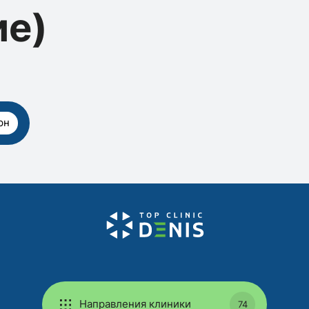
ие)
рн
Направления клиники
74