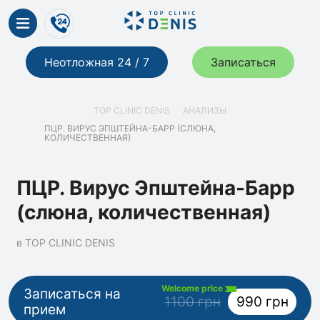
Неотложная 24 / 7
Записаться
TOP CLINIC DENIS
АНАЛИЗЫ
ПЦР. ВИРУС ЭПШТЕЙНА-БАРР (СЛЮНА,
КОЛИЧЕСТВЕННАЯ)
ПЦР. Вирус Эпштейна-Барр
(слюна, количественная)
в TOP CLINIC DENIS
Welcome price
Записаться на
1100 грн
990 грн
прием