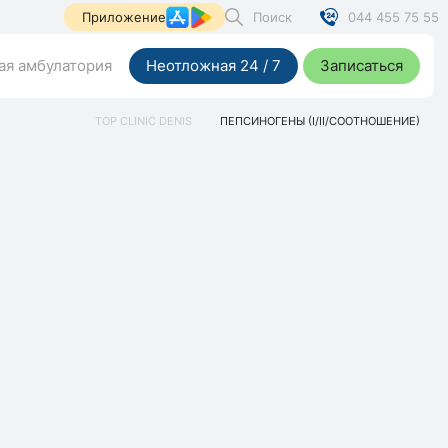
Поиск
044 455 75 55
Приложение
я амбулатория
Неотложная 24 / 7
Записаться
TOP CLINIC DENIS
ПЕПСИНОГЕНЫ (I/II/СООТНОШЕНИЕ)