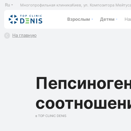
Ru
Многопрофильная клиника
Киев, ул. Композитора Мейтус
Взрослым
Детям
На
На главную
Пепсиногены
соотношен
в TOP CLINIC DENIS