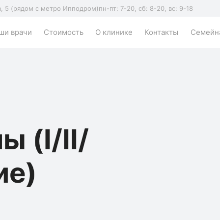
а, 5 (рядом с метро Ипподром)
пн-пт: 7-20, сб: 8-20, вс: 9-18
ши врачи
Стоимость
О клинике
Контакты
Семейна
 (I/II/
ие)