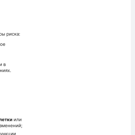
ры риска:
ное
и в
ниях.
летки
или
зменений;
функции