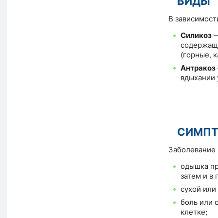
ВИДЫ
В зависимост
Силикоз
—
содержащ
(горные, 
Антракоз
вдыхании 
СИМП
Заболевание 
одышка пр
затем и в 
сухой или
боль или 
клетке;