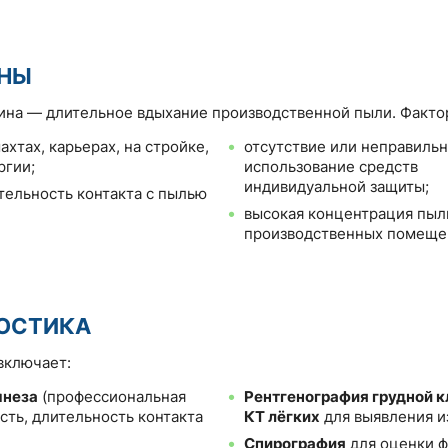
НЫ
ина — длительное вдыхание производственной пыли. Факто
ахтах, карьерах, на стройке,
отсутствие или неправиль
ргии;
использование средств
индивидуальной защиты;
ельность контакта с пылью
высокая концентрация пыл
производственных помеще
ОСТИКА
включает:
мнеза
(профессиональная
Рентгенография грудной к
сть, длительность контакта
КТ лёгких
для выявления и
Спирография
для оценки 