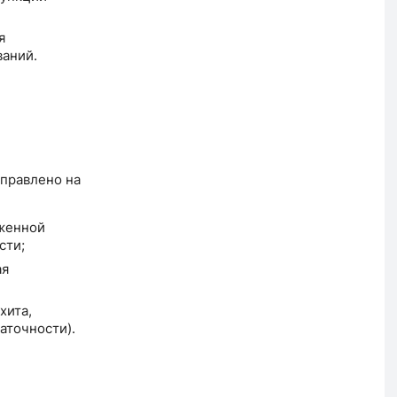
я
ваний.
правлено на
аженной
сти;
ая
хита,
аточности).