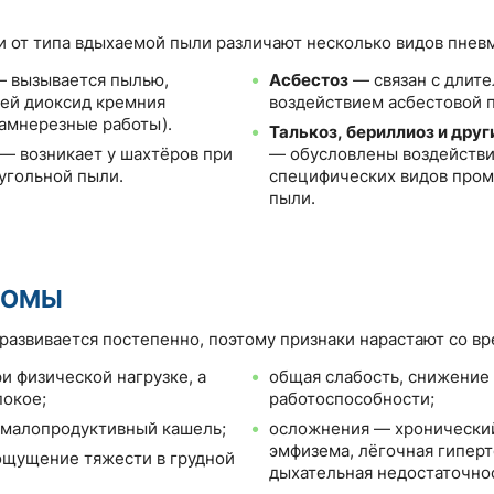
и от типа вдыхаемой пыли различают несколько видов пнев
 вызывается пылью,
Асбестоз
— связан с длит
ей диоксид кремния
воздействием асбестовой 
камнерезные работы).
Талькоз, бериллиоз и дру
— возникает у шахтёров при
— обусловлены воздейств
угольной пыли.
специфических видов про
пыли.
ТОМЫ
развивается постепенно, поэтому признаки нарастают со в
и физической нагрузке, а
общая слабость, снижение
покое;
работоспособности;
 малопродуктивный кашель;
осложнения — хронический
эмфизема, лёгочная гиперт
ощущение тяжести в грудной
дыхательная недостаточно