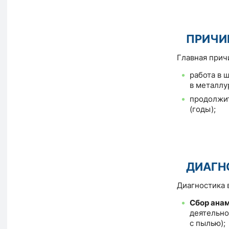
ПРИЧИ
Главная прич
работа в ш
в металлу
продолжит
(годы);
ДИАГН
Диагностика 
Сбор ана
деятельно
с пылью);