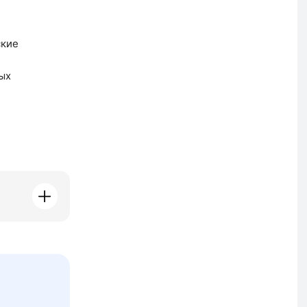
ские
ых