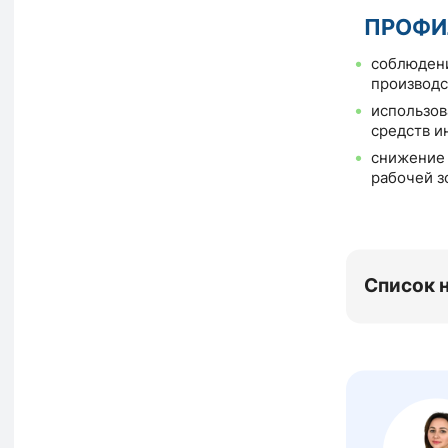
ПРОФИ
соблюдени
производс
использов
средств и
снижение 
рабочей з
Список 