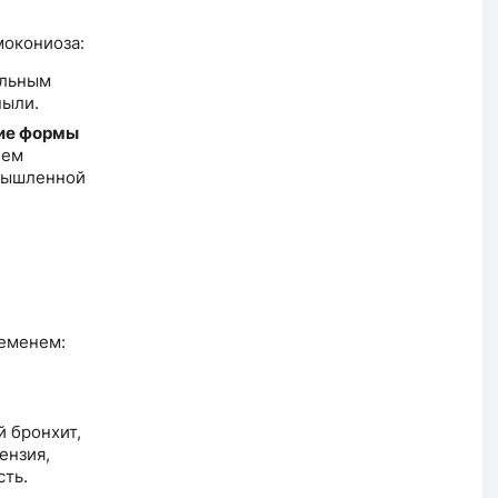
мокониоза:
ельным
пыли.
гие формы
ием
мышленной
ременем:
 бронхит,
ензия,
сть.