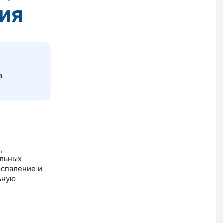
ия
а
,
ельных
оспаление и
ьную