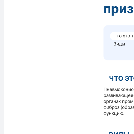
приз
Что это 
Виды
ЧТО ЭТ
Пневмокониоз
развивающеес
органах пром
фиброз (обра
функцию.