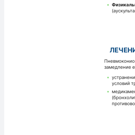
Физикаль
(аускульта
ЛЕЧЕН
Пневмокониоз
замедление е
устранени
условий тр
медикамен
(бронхоли
противово