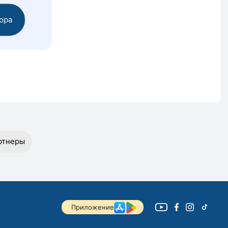
ора
ртнеры
Приложение