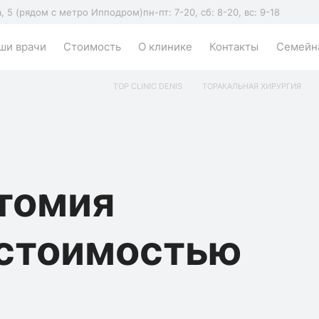
а, 5 (рядом с метро Ипподром)
пн-пт: 7-20, сб: 8-20, вс: 9-18
ши врачи
Стоимость
О клинике
Контакты
Семейна
TOP CLINIC DENIS
ТОРАКАЛЬНАЯ ХИРУРГИЯ
томия
 стоимостью