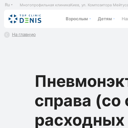
Ru
Многопрофильная клиника
Киев, ул. Композитора Мейтус
Взрослым
Детям
На
На главную
Пневмонэк
справа (со
расходных