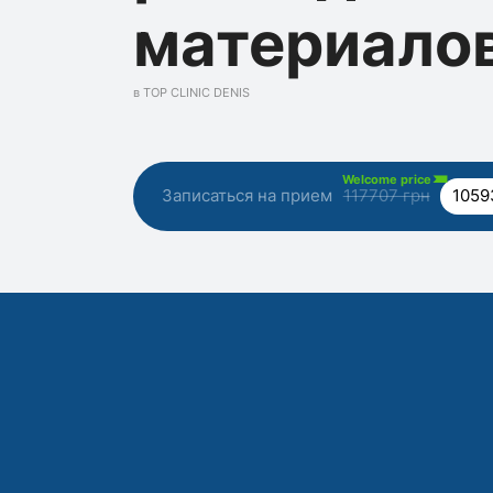
материало
в TOP CLINIC DENIS
Welcome price
Записаться на прием
117707 грн
1059