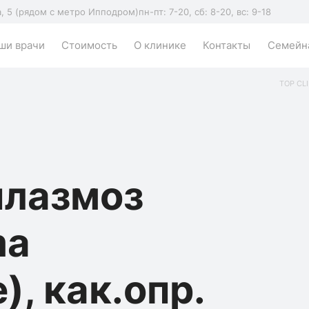
а, 5 (рядом с метро Ипподром)
пн-пт: 7-20, сб: 8-20, вс: 9-18
ши врачи
Стоимость
О клинике
Контакты
Семейна
TOP CLI
плазмоз
ma
), как.опр.