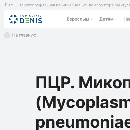
Ru
Многопрофильная клиника
Киев, ул. Композитора Мейтус
Взрослым
Детям
На
На главную
ПЦР. Мико
(Mycoplas
pneumoniae