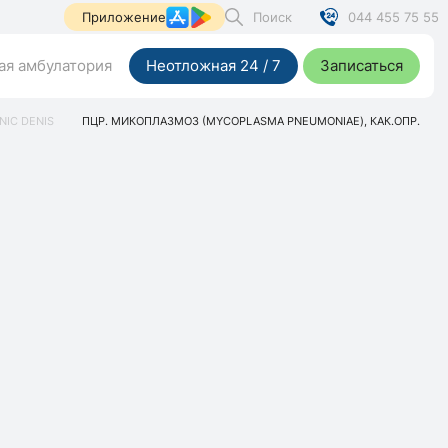
Поиск
044 455 75 55
Приложение
я амбулатория
Неотложная 24 / 7
Записаться
NIC DENIS
ПЦР. МИКОПЛАЗМОЗ (MYCOPLASMA PNEUMONIAE), КАК.ОПР.