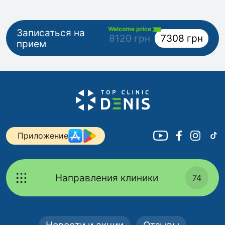
Welcome price
Записаться на
8120 грн
7308 грн
прием
Приложение
Направления клиники
74
Новости и акции
Отзывы