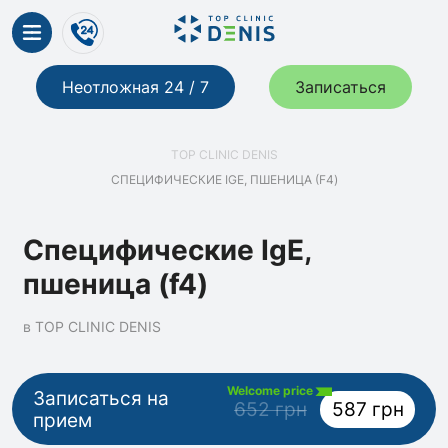
Неотложная 24 / 7
Записаться
TOP CLINIC DENIS
СПЕЦИФИЧЕСКИЕ IGE, ПШЕНИЦА (F4)
Специфические IgE,
пшеница (f4)
в TOP CLINIC DENIS
Welcome price
Записаться на
652 грн
587 грн
прием