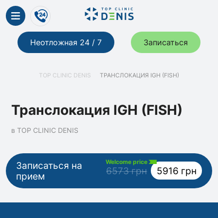
Неотложная 24 / 7
Записаться
TOP CLINIC DENIS
ТРАНСЛОКАЦИЯ IGH (FISH)
Транслокация IGH (FISH)
в TOP CLINIC DENIS
Welcome price
Записаться на
6573 грн
5916 грн
прием