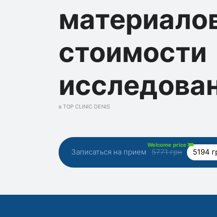
материалов
стоимости
исследова
в TOP CLINIC DENIS
Welcome price
Записаться на прием
5771 грн
5194 г