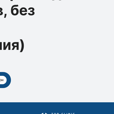
, без
ния)
рн