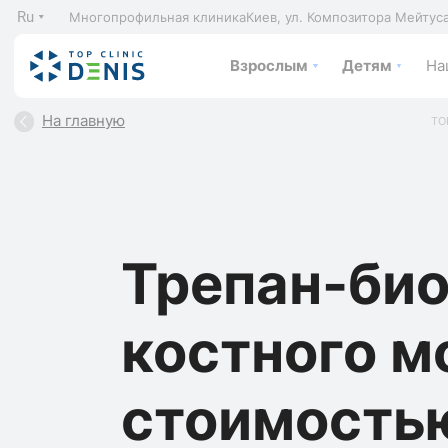
Ru
Многопрофильная клиника
Киев, ул. Композитора Мейтус
Взрослым
Детям
На
На главную
TO
Трепан-би
костного м
стоимость