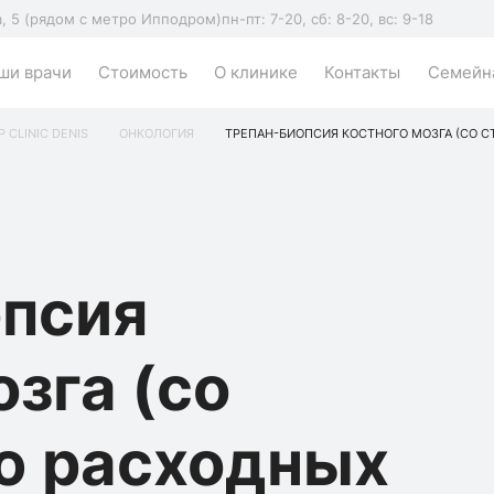
а, 5 (рядом с метро Ипподром)
пн-пт: 7-20, сб: 8-20, вс: 9-18
ши врачи
Стоимость
О клинике
Контакты
Семейна
P CLINIC DENIS
ОНКОЛОГИЯ
ТРЕПАН-БИОПСИЯ КОСТНОГО МОЗГА (СО 
опсия
озга (со
ю расходных