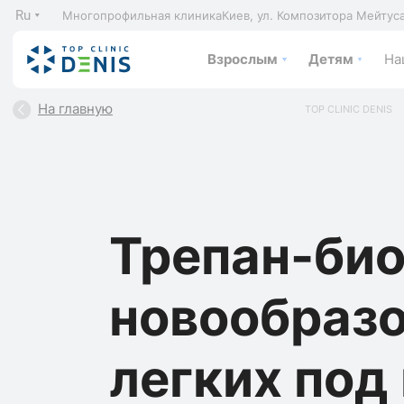
Ru
Многопрофильная клиника
Киев, ул. Композитора Мейтус
Взрослым
Детям
На
На главную
TOP CLINIC DENIS
Трепан-би
новообраз
легких под