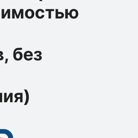
оимостью
, без
ния)