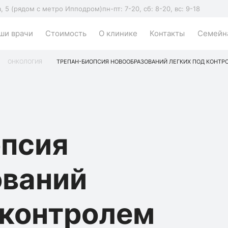
а, 5 (рядом с метро Ипподром)
пн-пт: 7-20, сб: 8-20, вс: 9-18
ши врачи
Стоимость
О клинике
Контакты
Семейна
ОНКОЛОГИЯ
ТРЕПАН-БИОПСИЯ НОВООБРАЗОВАНИЙ ЛЕГКИХ ПОД КОНТРО
опсия
ований
 контролем