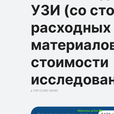
УЗИ (со ст
расходных
материалов
стоимости
исследова
в TOP CLINIC DENIS
Welcome price