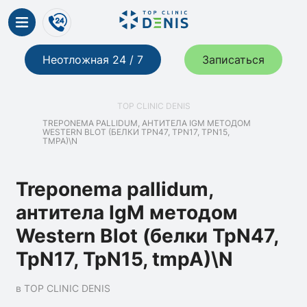
Неотложная 24 / 7
Записаться
TOP CLINIC DENIS
TREPONEMA PALLIDUM, АНТИТЕЛА IGМ МЕТОДОМ
WESTERN BLOT (БЕЛКИ ТРN47, ТРN17, ТРN15,
TMPA)\N
Treponema pallidum,
антитела IgМ методом
Western Blot (белки ТрN47,
ТрN17, ТрN15, tmpA)\N
в TOP CLINIC DENIS