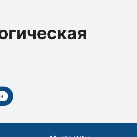
огическая
рн