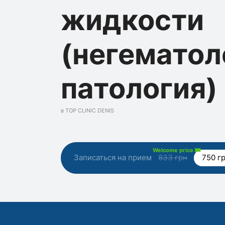
жидкости
(негематол
патология)
в TOP CLINIC DENIS
Welcome price
Записаться на прием
833 грн
750 г