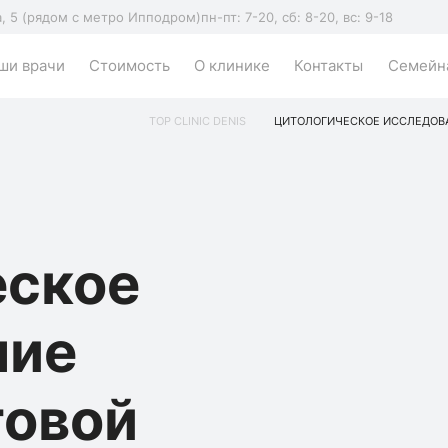
а, 5 (рядом с метро Ипподром)
пн-пт: 7-20, сб: 8-20, вс: 9-18
ши врачи
Стоимость
О клинике
Контакты
Семейна
TOP CLINIC DENIS
ЦИТОЛОГИЧЕСКОЕ ИССЛЕДОВА
еское
ние
говой