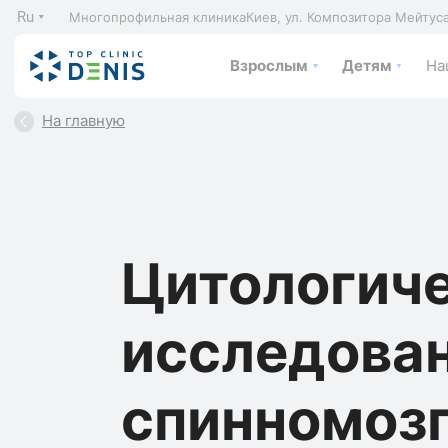
Ru
Многопрофильная клиника
Киев, ул. Композитора Мейтус
Взрослым
Детям
На
На главную
Цитологич
исследова
спинномоз