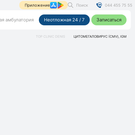
Поиск
044 455 75 55
Приложение
я амбулатория
Неотложная 24 / 7
Записаться
TOP CLINIC DENIS
ЦИТОМЕГАЛОВИРУС (CMV), IGМ