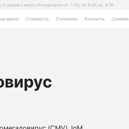
а, 5 (рядом с метро Ипподром)
пн-пт: 7-20, сб: 8-20, вс: 9-18
ши врачи
Стоимость
О клинике
Контакты
Семейна
овирус
омегаловирус (CMV), IgМ