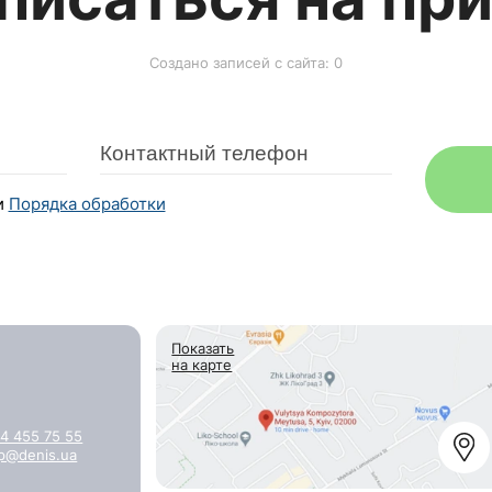
Создано записей с сайта: 0
и
Порядка обработки
Показать
на карте
4 455 75 55
p@denis.ua