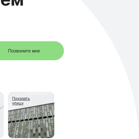
Позвоните мне
Показать
улицу