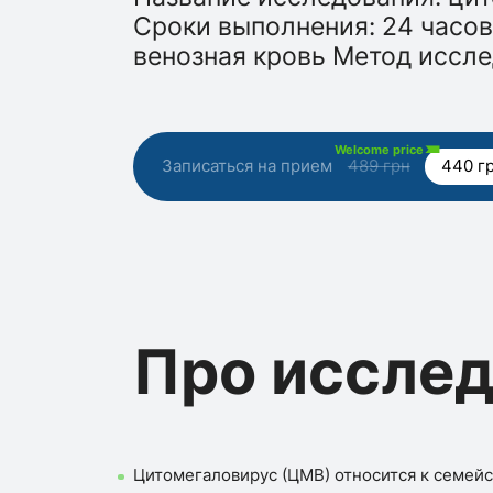
Сроки выполнения: 24 часов
венозная кровь Метод иссле
Welcome price
Записаться на прием
489 грн
440 г
Про иссле
Цитомегаловирус (ЦМВ) относится к семейс