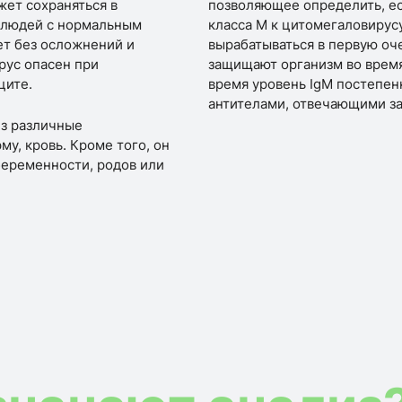
жет сохраняться в
позволяющее определить, ест
х людей с нормальным
класса М к цитомегаловирусу
т без осложнений и
вырабатываться в первую оч
рус опасен при
защищают организм во время
ците.
время уровень IgM постепен
антителами, отвечающими за
ез различные
му, кровь. Кроме того, он
беременности, родов или