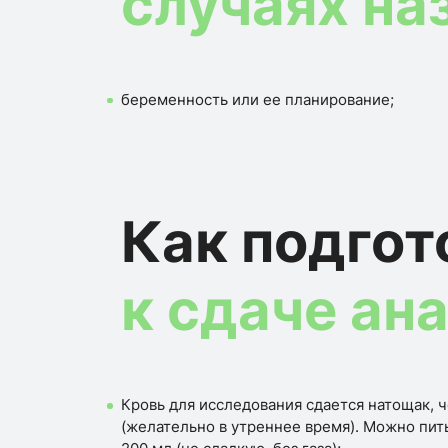
случаях на
беременность или ее планирование;
Как подгот
к сдаче ан
Кровь для исследования сдается натощак, ч
(желательно в утреннее время). Можно пить