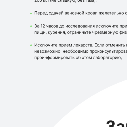
200 мл (не сладкую, без газа);
Перед сдачей венозной крови желательно о
За 12 часов до исследования исключите пр
пищи, курения, ограничьте чрезмерную физ
Исключите прием лекарств. Если отменить
невозможно, необходимо проконсультирова
проинформировать об этом лабораторию;
За