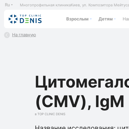
Ru
Многопрофильная клиника
Киев, ул. Композитора Мейтус
Взрослым
Детям
На
На главную
Цитомегал
(CMV), IgМ
в TOP CLINIC DENIS
Название исследования: цит