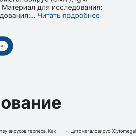
 Материал для исследования:
дования:
...
Читать подробнее
рн
дование
тву вирусов герпеса. Как
Цитомегаловирус (Cytomegalo