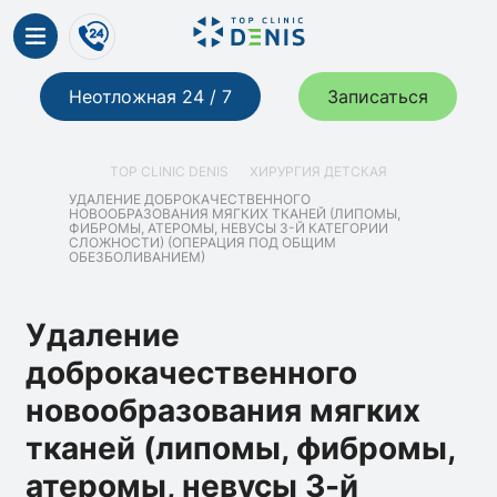
Неотложная 24 / 7
Записаться
TOP CLINIC DENIS
ХИРУРГИЯ ДЕТСКАЯ
УДАЛЕНИЕ ДОБРОКАЧЕСТВЕННОГО
НОВООБРАЗОВАНИЯ МЯГКИХ ТКАНЕЙ (ЛИПОМЫ,
ФИБРОМЫ, АТЕРОМЫ, НЕВУСЫ 3-Й КАТЕГОРИИ
СЛОЖНОСТИ) (ОПЕРАЦИЯ ПОД ОБЩИМ
ОБЕЗБОЛИВАНИЕМ)
Удаление
доброкачественного
новообразования мягких
тканей (липомы, фибромы,
атеромы, невусы 3-й