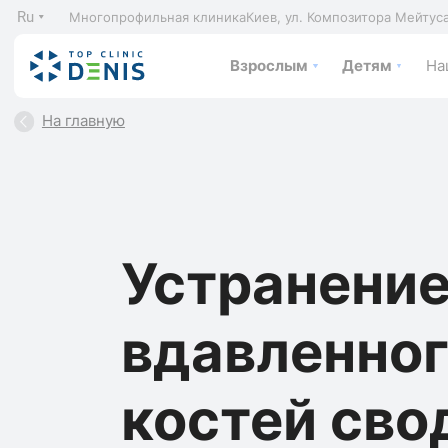
Ru
Многопрофильная клиника
Киев, ул. Композитора Мейтус
Взрослым
Детям
На
На главную
Устранени
вдавленног
костей сво