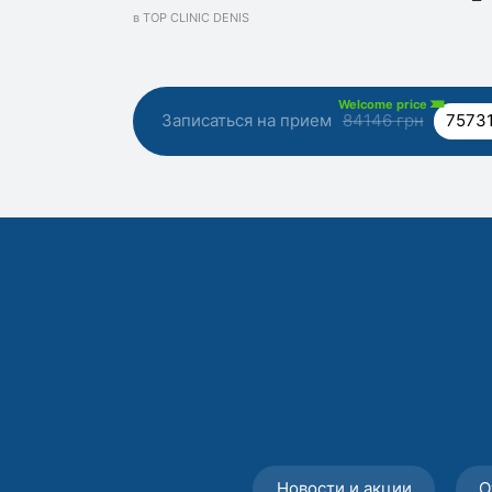
в TOP CLINIC DENIS
Welcome price
Записаться на прием
84146 грн
75731
Новости и акции
О