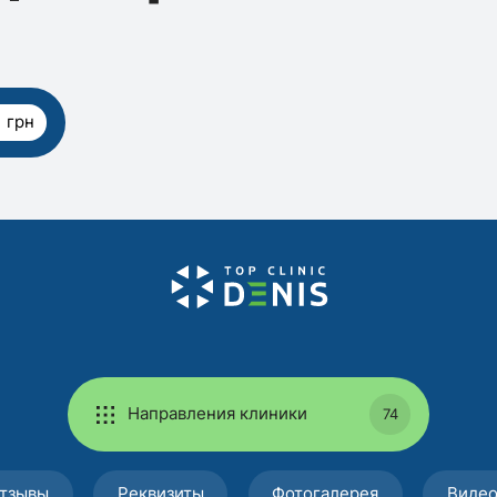
 грн
Направления клиники
74
тзывы
Реквизиты
Фотогалерея
Виде