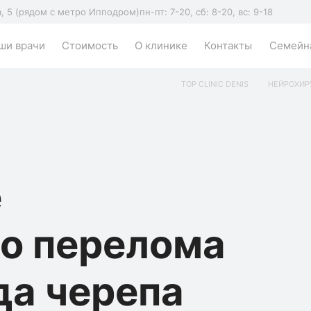
а, 5 (рядом с метро Ипподром)
пн-пт: 7-20, сб: 8-20, вс: 9-18
ши врачи
Стоимость
О клинике
Контакты
Семейна
TOP CLINIC DENIS
НЕЙРОХИР
е
о перелома
да черепа