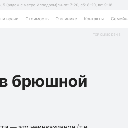
а, 5 (рядом с метро Ипподром)
пн-пт: 7-20, сб: 8-20, вс: 9-18
ши врачи
Стоимость
О клинике
Контакты
Семейна
TOP CLINIC DENIS
ов брюшной
и — это неинвазивное (т.е.