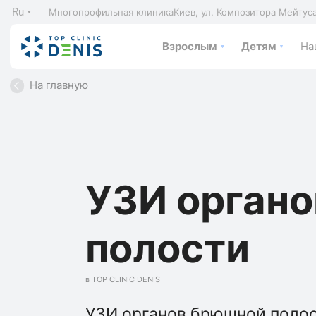
Ru
Многопрофильная клиника
Киев, ул. Композитора Мейтус
Взрослым
Детям
На
На главную
УЗИ орган
полости
в TOP CLINIC DENIS
УЗИ органов брюшной полост