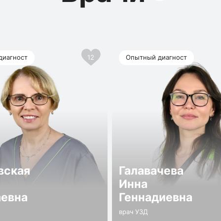
диагност
12
Опытный диагност
вская
Галавачева
Инна
аевна
Геннадиевна
врач УЗД