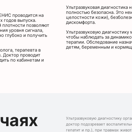
Ультразвуковая диагностика н
полностью безопасна. Это не
ЕНИС проводится на
целостности кожи), безболе
х годов выпуска.
дискомфорта.
 плотности позволяют
ния уровня сигнала,
Ультразвуковую диагностику 
о глубоко и получить
чтобы наблюдать за динамико
терапии. Обследование назна
детям, беременным и кормя
олога, терапевта в
. Доктор проводит
дить по кабинетам и
учаях
Ультразвуковую диагностику орг
доктор подозревает воспалительн
гепатит и пр.), при травмах живо