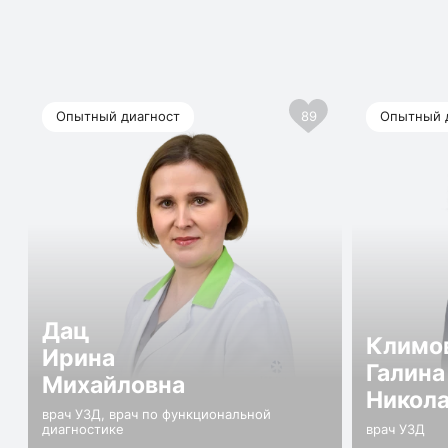
Опытный диагност
89
Опытный 
Дац
Климо
Ирина
Галина
Михайловна
Никол
врач УЗД, врач по функциональной
диагностике
врач УЗД