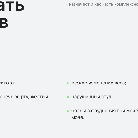
ать
назначают и как часть комплексн
в
ивота;
резкое изменение веса;
оречь во рту, желтый
нарушенный стул;
боль и затруднения при моче
моче.