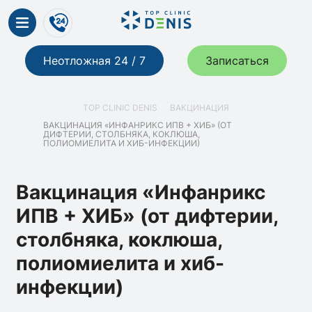
Неотложная 24 / 7
Записаться
TOP CLINIC DENIS
ВАКЦИНАЦИЯ
ВАКЦИНАЦИЯ «ИНФАНРИКС ИПВ + ХИБ» (ОТ
ДИФТЕРИИ, СТОЛБНЯКА, КОКЛЮША,
ПОЛИОМИЕЛИТА И ХИБ-ИНФЕКЦИИ)
Вакцинация «Инфанрикс
ИПВ + ХИБ» (от дифтерии,
столбняка, коклюша,
полиомиелита и хиб-
инфекции)