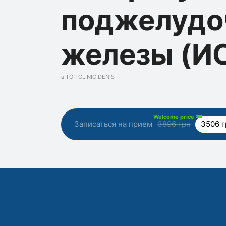
поджелудо
железы (И
в TOP CLINIC DENIS
Welcome price
Записаться на прием
3896 грн
3506 г