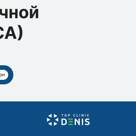
чной
СА)
рн