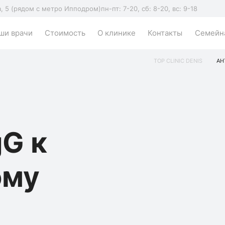
а, 5 (рядом с метро Ипподром)
пн-пт: 7-20, сб: 8-20, вс: 9-18
ши врачи
Стоимость
О клинике
Контакты
Семейна
TOP CLINIC DENIS
АН
gG к
ому