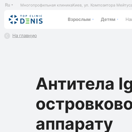
Ru
Многопрофильная клиника
Киев, ул. Композитора Мейтус
Взрослым
Детям
На
На главную
Антитела I
островков
аппарату