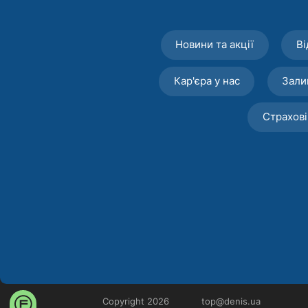
Новини та акції
Ві
Кар'єра у нас
Зали
Страхові
Copyright 2026
top@denis.ua