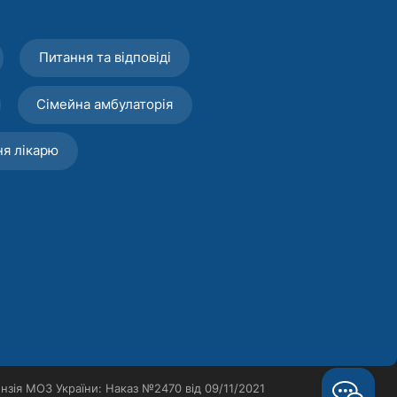
Питання та відповіді
Сімейна амбулаторія
ня лікарю
нзія МОЗ України: Наказ №2470 від 09/11/2021