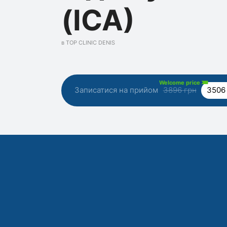
(ІСА)
в TOP CLINIC DENIS
Welcome price
Записатися на прийом
3896 грн
3506