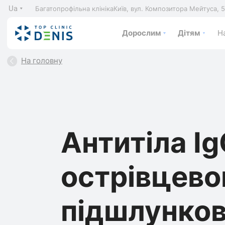
Ua
Багатопрофільна клініка
Київ, вул. Композитора Мейтуса, 
Дорослим
Дітям
На
На головну
Антитіла Ig
острівцево
підшлунков