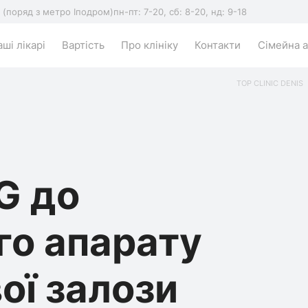
5 (поряд з метро Іподром)
пн-пт: 7-20, сб: 8-20, нд: 9-18
ші лікарі
Вартість
Про клініку
Контакти
Сімейна а
TOP CLINIC DENIS
G до
го апарату
ої залози