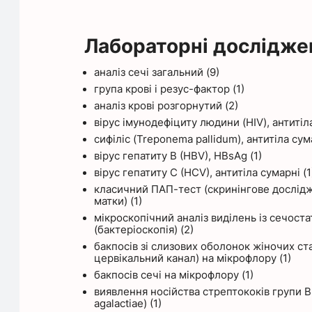
Лабораторні дослідже
аналіз сечі загальний (9)
група крові і резус-фактор (1)
аналіз крові розгорнутий (2)
вірус імунодефіциту людини (HIV), антитіл
сифіліс (Treponema pallidum), антитіла сум
вірус гепатиту B (HBV), HBsAg (1)
вірус гепатиту C (HCV), антитіла сумарні (1
класичний ПАП-тест (скринінгове дослід
матки) (1)
мікроскопічний аналіз виділень із сечоста
(бактеріоскопія) (2)
бакпосів зі слизових оболонок жіночих ста
цервікальний канал) на мікрофлору (1)
бакпосів сечі на мікрофлору (1)
виявлення носійства стрептококів групи В
agalactiae) (1)