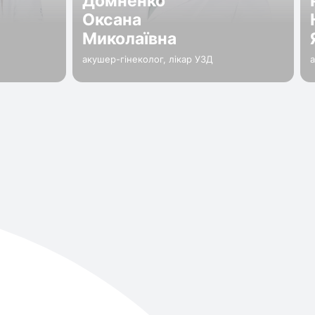
Домненко
Оксана
Миколаївна
акушер-гінеколог, лікар УЗД
а