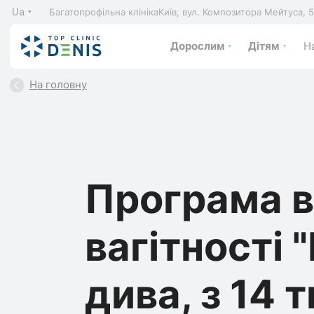
Ua
Багатопрофільна клініка
Київ, вул. Композитора Мейтуса, 
Дорослим
Дітям
На
На головну
Програма 
вагітності 
дива, з 14 