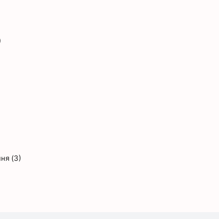
)
ня (3)