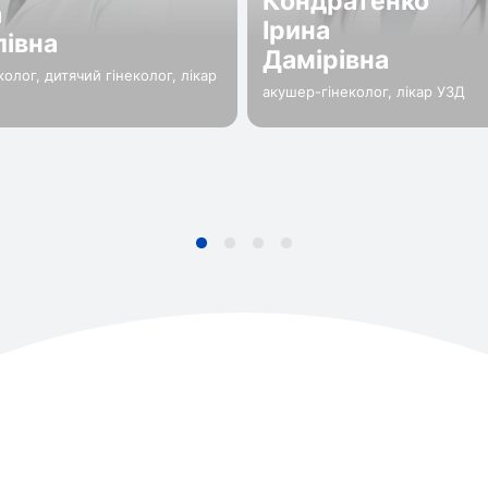
Кондратенко
а
Ірина
івна
Дамірівна
олог, дитячий гінеколог, лікар
акушер-гінеколог, лікар УЗД