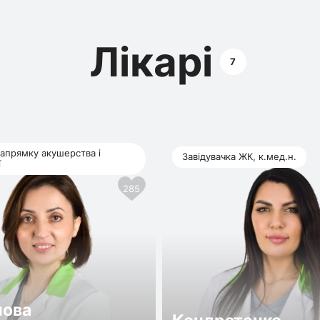
Лікарі
7
напрямку акушерства і
Завідувачка ЖК, к.мед.н.
ї
285
нова