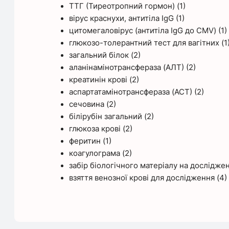
ТТГ (Тиреотропний гормон) (1)
вірус краснухи, антитіла IgG (1)
цитомегаловірус (антитіла IgG до CMV) (1)
глюкозо-толерантний тест для вагітних (1
загальний білок (2)
аланінамінотрансфераза (АЛТ) (2)
креатинін крові (2)
аспартатамінотрансфераза (АСТ) (2)
сечовина (2)
білірубін загальний (2)
глюкоза крові (2)
феритин (1)
коагулограма (2)
забір біологічного матеріалу на досліджен
взяття венозної крові для дослідження (4)