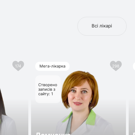
Всі лікарі
174
Мега-лікарка
298
Створено
записів з
сайту: 1