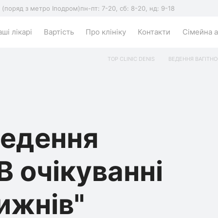
5 (поряд з метро Іподром)
пн-пт: 7-20, сб: 8-20, нд: 9-18
ші лікарі
Вартість
Про клініку
Контакти
Сімейна а
TOP CLINIC DENIS
ВЕДЕННЯ ВАГІТНО
ведення
"В очікуванні
тижнів"