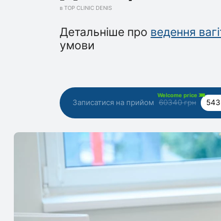
в TOP CLINIC DENIS
Детальніше про
ведення вагі
умови
Welcome price
Записатися на прийом
60340 грн
543