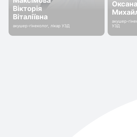
Максімова
Оксан
Вікторія
Михайл
Віталіївна
акушер-гінек
акушер-гінеколог, лікар УЗД
УЗД