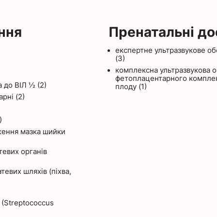
ння
Пренатальні д
експертне ультразвукове об
(3)
комплексна ультразвукова о
фетоплацентарного комплекс
а до ВІЛ ½ (2)
плоду (1)
арні (2)
)
ження мазка шийки
тевих органів
тевих шляхів (піхва,
 (Streptococcus