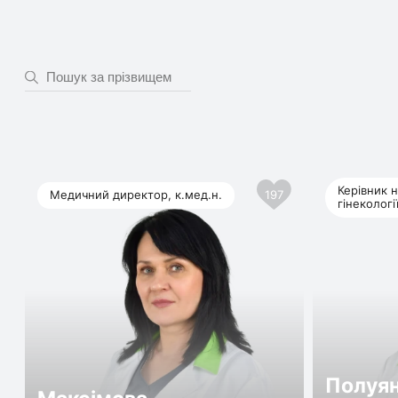
Керівник 
Медичний директор, к.мед.н.
197
гінекологі
Полуя