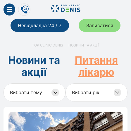
Невідкладна 24 / 7
Записатися
TOP CLINIC DENIS
НОВИНИ ТА АКЦІЇ
Новини та
Питання
акції
лікарю
Вибрати тему
Вибрати рік