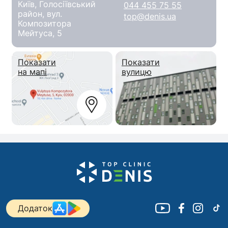
Київ, Голосіївський
044 455 75 55
район, вул.
top@denis.ua
Композитора
Мейтуса, 5
Показати
Показати
на мапі
вулицю
Додаток