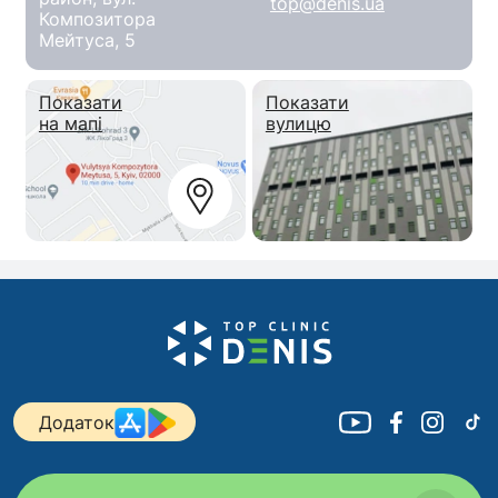
top@denis.ua
Композитора
Мейтуса, 5
Показати
Показати
на мапі
вулицю
Додаток