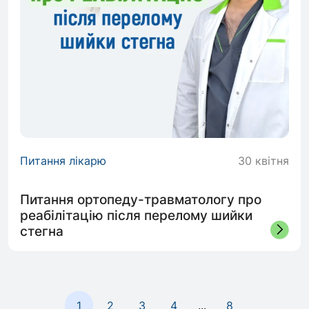
Питання лікарю
30 квітня
Питання ортопеду-травматологу про
реабілітацію після перелому шийки
стегна
1
2
3
4
...
8