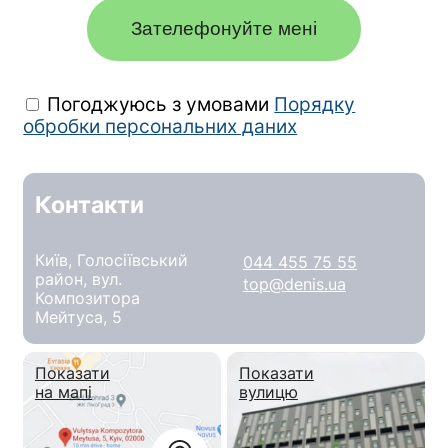
Зателефонуйте мені
Погоджуюсь з умовами
Порядку
обробки персональних даних
Контакти
Київ, Голосіївський
044 455 75 55
район, вул.
top@denis.ua
Композитора
Мейтуса, 5
Показати
Показати
на мапі
вулицю