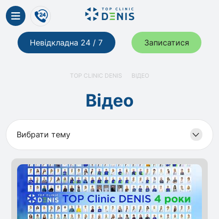
Невідкладна 24 / 7
Записатися
TOP CLINIC DENIS
ВІДЕО
Відео
Вибрати тему