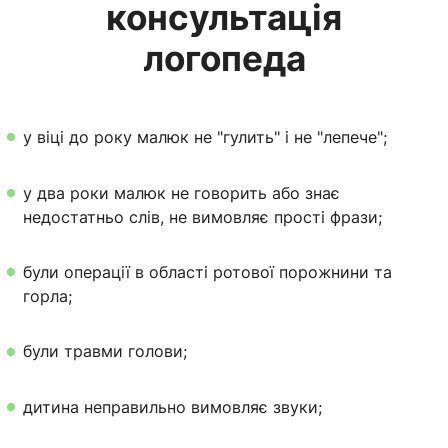
консультація
логопеда
у віці до року малюк не "гулить" і не "лепече";
у два роки малюк не говорить або знає
недостатньо слів, не вимовляє прості фрази;
були операції в області ротової порожнини та
горла;
були травми голови;
дитина неправильно вимовляє звуки;