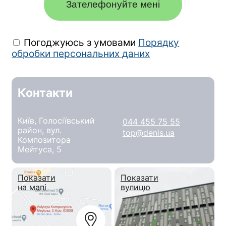
Зателефонуйте мені
Погоджуюсь з умовами
Порядку
обробки персональних даних
Контакти
Київ, Голосіївський
044 455 75 55
район, вул.
top@denis.ua
Композитора
Мейтуса, 5
Показати
Показати
на мапі
вулицю