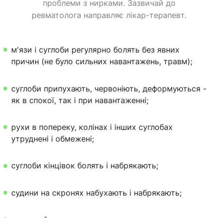
проблеми з нирками. Зазвичай до
ревматолога направляє лікар-терапевт.
м'язи і суглоби регулярно болять без явних
причин (не було сильних навантажень, травм);
суглоби припухають, червоніють, деформуються -
як в спокої, так і при навантаженні;
рухи в попереку, колінах і інших суглобах
утруднені і обмежені;
суглоби кінцівок болять і набрякають;
судини на скронях набухають і набрякають;