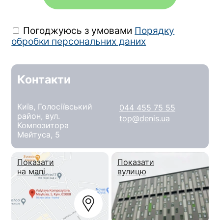
Погоджуюсь з умовами
Порядку
обробки персональних даних
Контакти
Київ, Голосіївський
044 455 75 55
район, вул.
top@denis.ua
Композитора
Мейтуса, 5
Показати
Показати
на мапі
вулицю