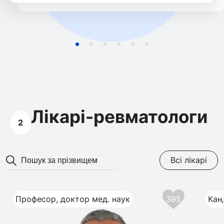
Лікарі-ревматологи
2
Всі лікарі
Професор, доктор мед. наук
395
Кан