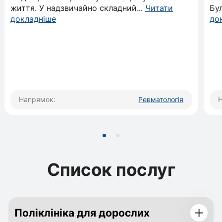
життя. У надзвичайно складний
...
Читати
Бу
докладніше
до
Напрямок:
Ревматологія
Список послуг
Поліклініка для дорослих