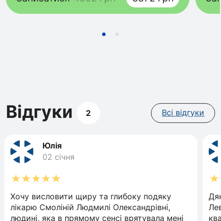
Відгуки
2
Всі відгуки
Юлія
02 січня
Хочу висловити щиру та глибоку подяку
Дя
лікарю Смоліній Людмилі Олександрівні,
Ле
людині, яка в прямому сенсі врятувала мені
кв