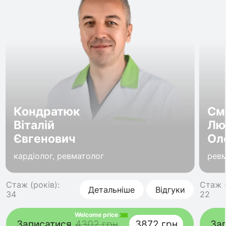
Кондратюк
См
Віталій
Лю
Євгенович
Ол
кардіолог, ревматолог
рев
Стаж (років):
Стаж (
Детальніше
Відгуки
34
22
Welcome price
Записатися
4302 грн
3872 грн
За