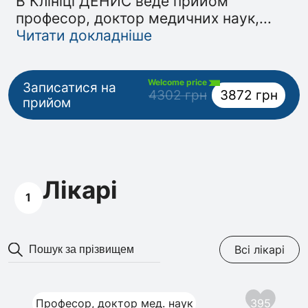
В Клініці ДЕНИС веде прийом
професор, доктор медичних наук,
...
Читати докладніше
Welcome price
Записатися на
4302 грн
3872 грн
прийом
Лікарі
1
Всі лікарі
Професор, доктор мед. наук
395