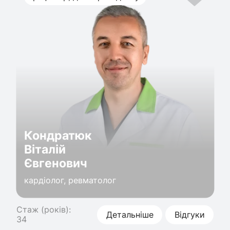
Кондратюк
Віталій
Євгенович
кардіолог, ревматолог
Стаж (років):
Детальніше
Відгуки
34