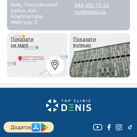
Київ, Голосіївський
044 455 75 55
район, вул.
top@denis.ua
Композитора
Мейтуса, 5
Показати
Показати
на мапі
вулицю
Додаток