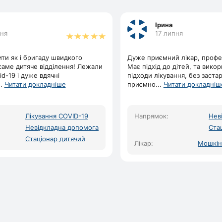
Ірина
сня
17 липня
ити як і бригаду швидкого
Дуже приємний лікар, профес
 саме дитяче відділення! Лежали
Має підхід до дітей, та викор
d-19 і дуже вдячні
підходи лікування, без заста
..
Читати докладніше
приємно
...
Читати докладніш
Лікування COVID-19
Напрямок:
Нев
Невідкладна допомога
Ста
Стаціонар дитячий
Лікар:
Мошкіна