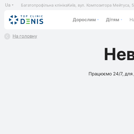
Ua
Багатопрофільна клініка
Київ, вул. Композитора Мейтуса, 
Дорослим
Дітям
На
На головну
Нев
Працюємо 24/7, для 