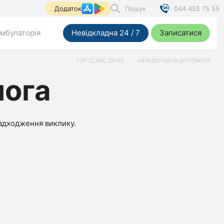
Пошук
044 455 75 55
Додаток
мбулаторія
Невідкладна 24 / 7
Записатися
TOP CLINIC DENIS
НЕВІДКЛАДНА ДОПОМОГА
мога
надходження виклику.