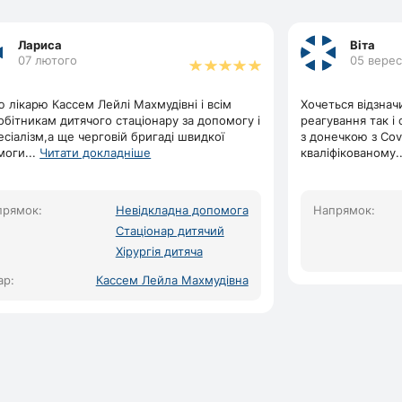
Лариса
Віта
07 лютого
05 вере
 лікарю Кассем Лейлі Махмудівні і всім
Хочеться відзнач
обітникам дитячого стаціонару за допомогу і
реагування так і
сіалізм,а ще черговій бригаді швидкої
з донечкою з Covi
моги
...
Читати докладніше
кваліфікованому
.
прямок:
Невідкладна допомога
Напрямок:
Стаціонар дитячий
Хірургія дитяча
ар:
Кассем Лейла Махмудівна