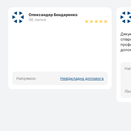
Олександер Бондаренко
06 липня
Дякую
співр
профе
допо
На
Напрямок:
Невідкладна допомога
Лік