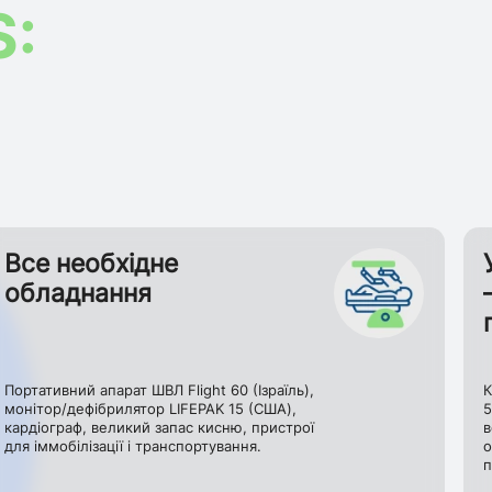
S:
Все необхідне
обладнання
Портативний апарат ШВЛ Flight 60 (Ізраїль),
К
монітор/дефібрилятор LIFEPAK 15 (США),
5
кардіограф, великий запас кисню, пристрої
в
для іммобілізації і транспортування.
о
п