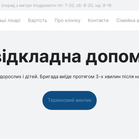
5 (поряд з метро Іподром)
пн-пт: 7-20, сб: 8-20, нд: 9-18
ші лікарі
Вартість
Про клініку
Контакти
Сімейна а
ідкладна допо
дорослих і дітей. Бригада виїде протягом 3-х хвилин після 
Терміновий виклик