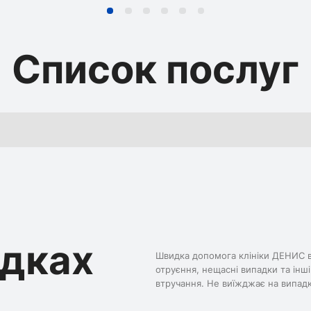
Список послуг
адках
Швидка допомога клініки ДЕНИС ви
отруєння, нещасні випадки та інш
втручання. Не виїжджає на випадк