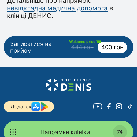
Детальніше про напрямок:
невідкладна медична допомога
в
клініці ДЕНИС.
Welcome price
Записатися на
444 грн
400 грн
прийом
Додаток
Напрямки клініки
74