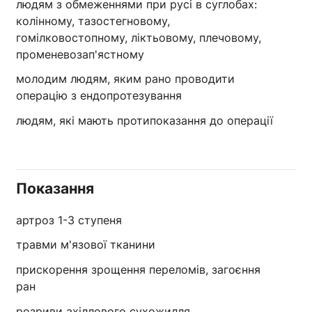
людям з обмеженнями при русі в суглобах:
колінному, тазостегновому,
гомілковостопному, ліктьовому, плечовому,
променевозап'ястному
молодим людям, яким рано проводити
операцію з ендопротезування
людям, які мають протипоказання до операції
Показання
артроз 1-3 ступеня
травми м'язової тканини
прискорення зрощення переломів, загоєння
ран
розриви ахіллового сухожилля