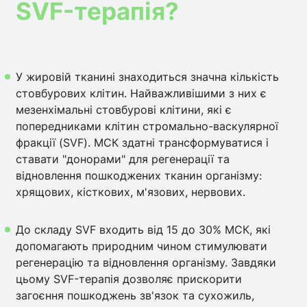
SVF-терапія?
У жировій тканині знаходиться значна кількість
стовбурових клітин. Найважливішими з них є
мезенхімальні стовбурові клітини, які є
попередниками клітин стромально-васкулярної
фракції (SVF). МСК здатні трансформуватися і
ставати "донорами" для регенерації та
відновлення пошкоджених тканин організму:
хрящових, кісткових, м'язових, нервових.
До складу SVF входить від 15 до 30% МСК, які
допомагають природним чином стимулювати
регенерацію та відновлення організму. Завдяки
цьому SVF-терапія дозволяє прискорити
загоєння пошкоджень зв'язок та сухожиль,