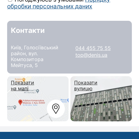
обробки персональних даних
Контакти
Київ, Голосіївський
044 455 75 55
район, вул.
top@denis.ua
Композитора
Мейтуса, 5
Показати
Показати
на мапі
вулицю