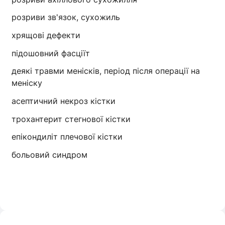
розриви зв'язок, сухожиль
хрящові дефекти
підошовний фасціїт
деякі травми менісків, період після операції на
меніску
асептичний некроз кістки
трохантерит стегнової кістки
епікондиліт плечової кістки
больовий синдром