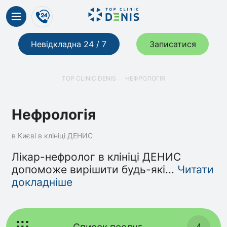
Невідкладна 24 / 7
Записатися
TOP CLINIC DENIS
НЕФРОЛОГІЯ
Нефрологія
в Києві в клініці ДЕНИС
Лікар-нефролог в клініці ДЕНИС
допоможе вирішити будь-які
...
Читати
докладніше
Список послуг
4