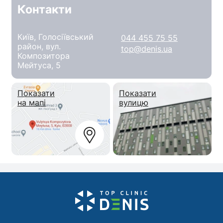
Контакти
Київ, Голосіївський
044 455 75 55
район, вул.
top@denis.ua
Композитора
Мейтуса, 5
Показати
Показати
на мапі
вулицю