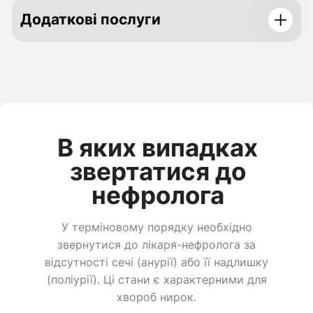
Додаткові послуги
В яких випадках
звертатися до
нефролога
У терміновому порядку необхідно
звернутися до лікаря-нефролога за
відсутності сечі (анурії) або її надлишку
(поліурії). Ці стани є характерними для
хвороб нирок.