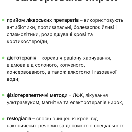
прийом лікарських препаратів
– використовують
антибіотики, протизапальні, болезаспокійливі і
спазмолітики, розріджувачі крові та
кортикостероїди;
дієтотерапія
– корекція раціону харчування,
відмова від солоного, копченого,
консервованого, а також алкоголю і газованої
води;
фізіотерапевтичні методи
– ЛФК, лікування
ультразвуком, магнітна та електротерапія нирок;
гемодіаліз
– спосіб очищення крові від
накопичених речовин за допомогою спеціального