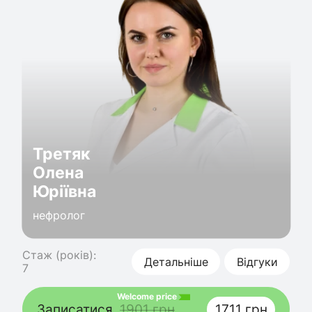
Третяк
Олена
Юріївна
нефролог
Стаж (років):
Детальніше
Відгуки
7
Welcome price
Записатися
1901 грн
1711 грн