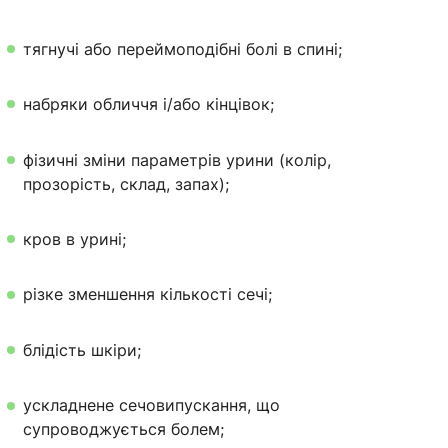
тягнучі або переймоподібні болі в спині;
набряки обличчя і/або кінцівок;
фізичні зміни параметрів урини (колір,
прозорість, склад, запах);
кров в урині;
різке зменшення кількості сечі;
блідість шкіри;
ускладнене сечовипускання, що
супроводжується болем;