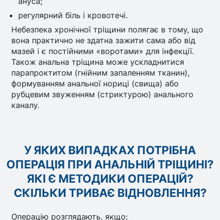
ануса;
регулярний біль і кровотечі.
Небезпека хронічної тріщини полягає в тому, що
вона практично не здатна зажити сама або від
мазей і є постійними «воротами» для інфекції.
Також анальна тріщина може ускладнитися
парапроктитом (гнійним запаленням тканин),
формуванням анальної нориці (свища) або
рубцевим звуженням (стриктурою) анального
каналу.
У ЯКИХ ВИПАДКАХ ПОТРІБНА
ОПЕРАЦІЯ ПРИ АНАЛЬНІЙ ТРІЩИНІ?
ЯКІ Є МЕТОДИКИ ОПЕРАЦІЙ?
СКІЛЬКИ ТРИВАЄ ВІДНОВЛЕННЯ?
Операцію розглядають, якщо: