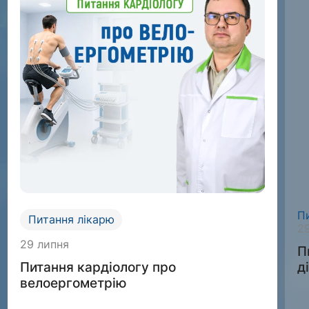
П
Питання лікарю
2
29 липня
П
д
Питання кардіологу про
велоергометрію