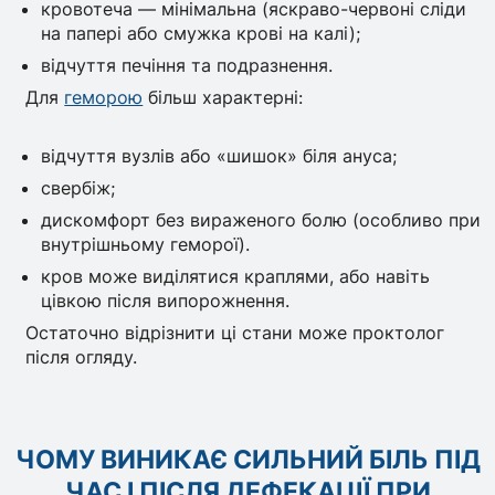
кровотеча — мінімальна (яскраво-червоні сліди
на папері або смужка крові на калі);
відчуття печіння та подразнення.
Для
геморою
більш характерні:
відчуття вузлів або «шишок» біля ануса;
свербіж;
дискомфорт без вираженого болю (особливо при
внутрішньому геморої).
кров може виділятися краплями, або навіть
цівкою після випорожнення.
Остаточно відрізнити ці стани може проктолог
після огляду.
ЧОМУ ВИНИКАЄ СИЛЬНИЙ БІЛЬ ПІД
ЧАС І ПІСЛЯ ДЕФЕКАЦІЇ ПРИ