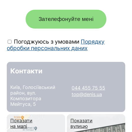
Зателефонуйте мені
Погоджуюсь з умовами
Порядку
обробки персональних даних
Контакти
Київ, Голосіївський
044 455 75 55
район, вул.
top@denis.ua
Композитора
Мейтуса, 5
Показати
Показати
на мапі
вулицю