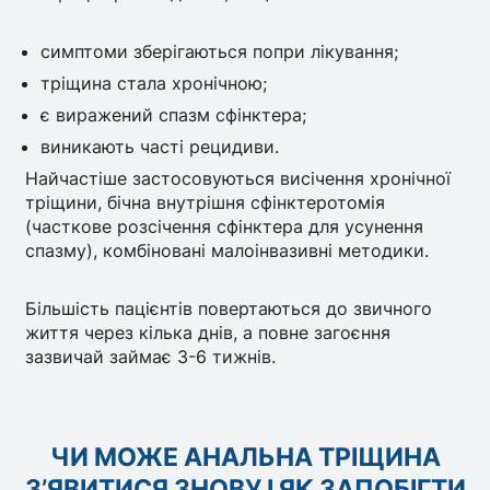
симптоми зберігаються попри лікування;
тріщина стала хронічною;
є виражений спазм сфінктера;
виникають часті рецидиви.
Найчастіше застосовуються висічення хронічної
тріщини, бічна внутрішня сфінктеротомія
(часткове розсічення сфінктера для усунення
спазму), комбіновані малоінвазивні методики.
Більшість пацієнтів повертаються до звичного
життя через кілька днів, а повне загоєння
зазвичай займає 3-6 тижнів.
ЧИ МОЖЕ АНАЛЬНА ТРІЩИНА
З’ЯВИТИСЯ ЗНОВУ І ЯК ЗАПОБІГТИ