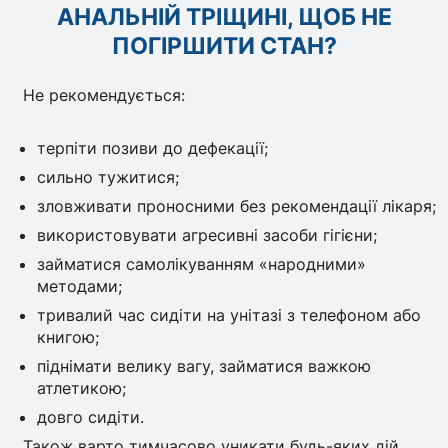
АНАЛЬНІЙ ТРІЩИНІ, ЩОБ НЕ
ПОГІРШИТИ СТАН?
Не рекомендується:
терпіти позиви до дефекації;
сильно тужитися;
зловживати проносними без рекомендації лікаря;
використовувати агресивні засоби гігієни;
займатися самолікуванням «народними»
методами;
тривалий час сидіти на унітазі з телефоном або
книгою;
піднімати велику вагу, займатися важкою
атлетикою;
довго сидіти.
Також варто тимчасово уникати будь-яких дій,