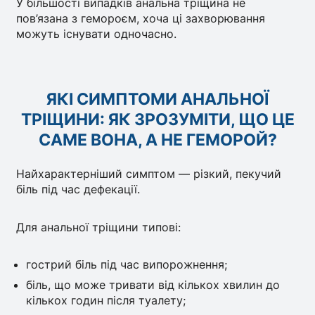
У більшості випадків анальна тріщина не
пов’язана з гемороєм, хоча ці захворювання
можуть існувати одночасно.
ЯКІ СИМПТОМИ АНАЛЬНОЇ
ТРІЩИНИ: ЯК ЗРОЗУМІТИ, ЩО ЦЕ
САМЕ ВОНА, А НЕ ГЕМОРОЙ?
Найхарактерніший симптом — різкий, пекучий
біль під час дефекації.
Для анальної тріщини типові:
гострий біль під час випорожнення;
біль, що може тривати від кількох хвилин до
кількох годин після туалету;