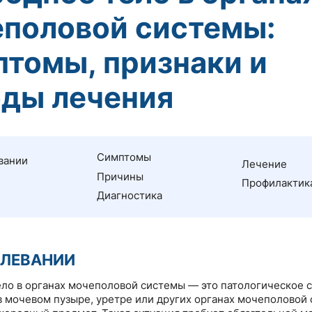
половой системы:
томы, признаки и
ды лечения
Симптомы
вании
Лечение
Причины
Профилактик
Диагностика
ОЛЕВАНИИ
ло в органах мочеполовой системы — это патологическое с
в мочевом пузыре, уретре или других органах мочеполовой