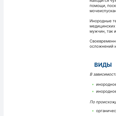
находится чу
помощи, поск
мочеиспускан
Инородные те
медицинских 
мужчин, так и
Своевременно
осложнений и
ВИДЫ
В зависимост
инородное
инородное
По происхожд
органичес