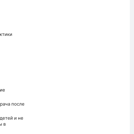
.
ктики
кие
рача после
детей и не
ы в