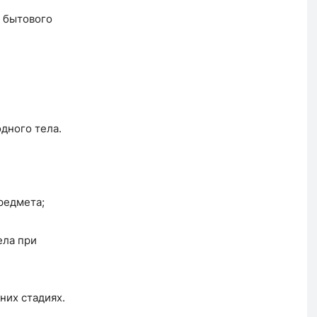
 бытового
дного тела.
редмета;
ела при
них стадиях.