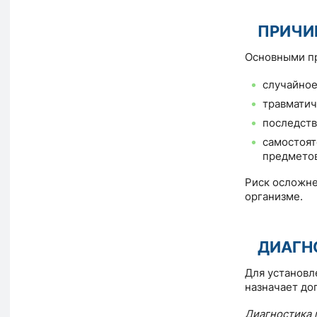
ПРИЧИ
Основными пр
случайное
травматич
последств
самостоят
предметов
Риск осложне
организме.
ДИАГН
Для установл
назначает до
Диагностика 