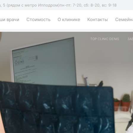
а, 5 (рядом с метро Ипподром)
пн-пт: 7-20, сб: 8-20, вс: 9-18
ши врачи
Стоимость
О клинике
Контакты
Семейна
TOP CLINIC DENIS
ЗА