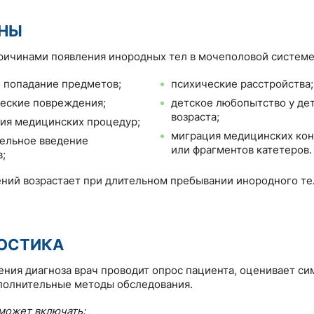
НЫ
ичинами появления инородных тел в мочеполовой системе
 попадание предметов;
психические расстройства;
еские повреждения;
детское любопытство у де
возраста;
ия медицинских процедур;
миграция медицинских ко
ельное введение
или фрагментов катетеров.
;
ний возрастает при длительном пребывании инородного те
ОСТИКА
ения диагноза врач проводит опрос пациента, оценивает си
полнительные методы обследования.
может включать: