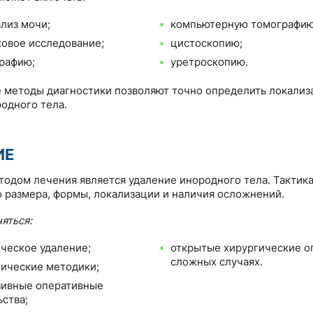
лиз мочи;
компьютерную томографию
ковое исследование;
цистоскопию;
рафию;
уретроскопию.
методы диагностики позволяют точно определить локализ
одного тела.
ИЕ
одом лечения является удаление инородного тела. Тактик
го размера, формы, локализации и наличия осложнений.
яться:
ческое удаление;
открытые хирургические о
сложных случаях.
ические методики;
зивные оперативные
ства;