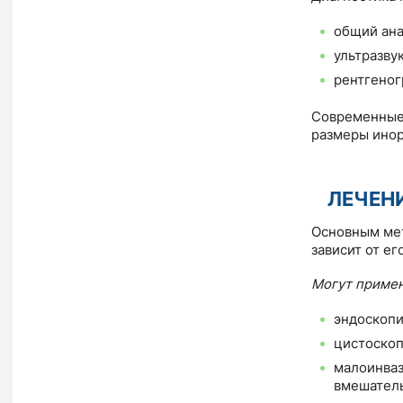
общий ана
ультразву
рентгеног
Современные 
размеры инор
ЛЕЧЕН
Основным мет
зависит от е
Могут примен
эндоскопи
цистоскоп
малоинва
вмешатель