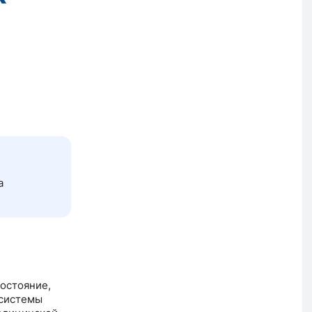
а
остояние,
 системы