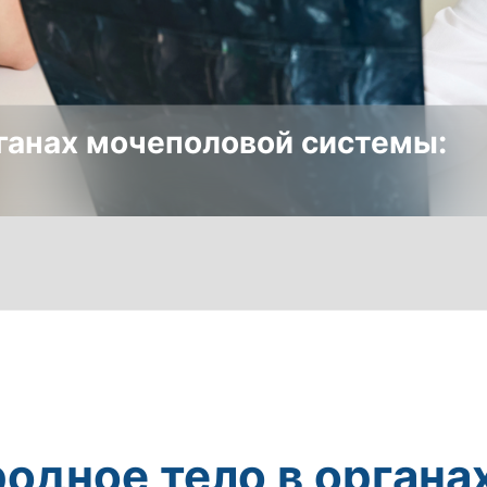
ганах мочеполовой системы:
одное тело в органа