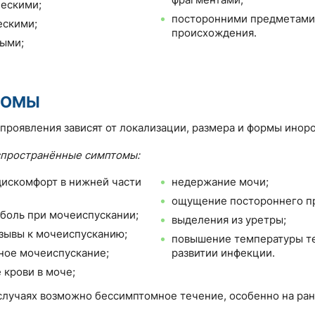
ескими;
посторонними предметами
ескими;
происхождения.
ыми;
ТОМЫ
проявления зависят от локализации, размера и формы иноро
спространённые симптомы:
дискомфорт в нижней части
недержание мочи;
ощущение постороннего п
боль при мочеиспускании;
выделения из уретры;
зывы к мочеиспусканию;
повышение температуры т
ное мочеиспускание;
развитии инфекции.
 крови в моче;
случаях возможно бессимптомное течение, особенно на ран