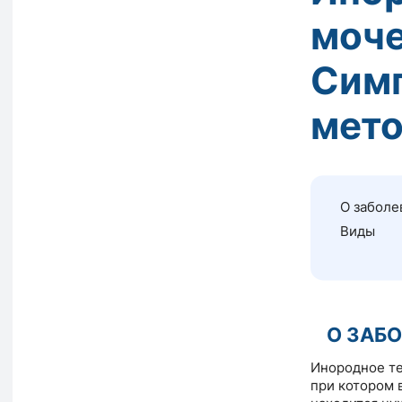
моче
Симп
мето
О заболе
Виды
О ЗАБ
Инородное те
при котором 