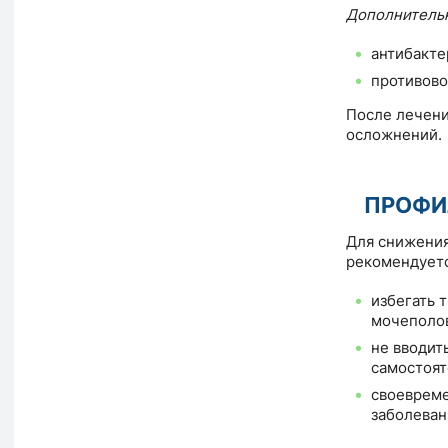
Дополнительн
антибакте
противово
После лечени
осложнений.
ПРОФИ
Для снижения
рекомендуетс
избегать 
мочеполов
не вводит
самостоят
своевреме
заболеван