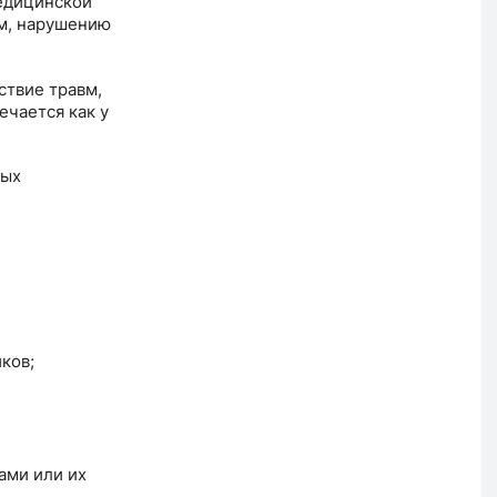
медицинской
м, нарушению
ствие травм,
чается как у
ных
ков;
ами или их