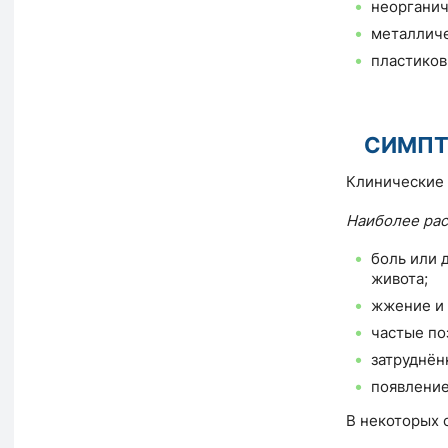
неорганич
металлич
пластиков
СИМП
Клинические 
Наиболее ра
боль или 
живота;
жжение и 
частые по
затруднён
появление
В некоторых 