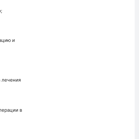
;
ацию и
а лечения
перации в