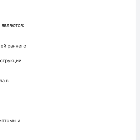
 являются:
тей раннего
нструкций
ла в
мптомы и