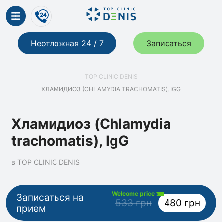
Неотложная 24 / 7
Записаться
TOP CLINIC DENIS
ХЛАМИДИОЗ (CHLAMYDIA TRACHOMATIS), IGG
Хламидиоз (Chlamydia
trachomatis), IgG
в TOP CLINIC DENIS
Welcome price
Записаться на
533 грн
480 грн
прием