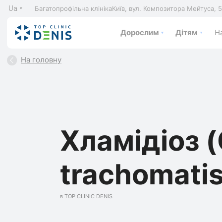
Ua
Багатопрофільна клініка
Київ, вул. Композитора Мейтуса, 
Дорослим
Дітям
На
На головну
Хламідіоз 
trachomatis
в TOP CLINIC DENIS