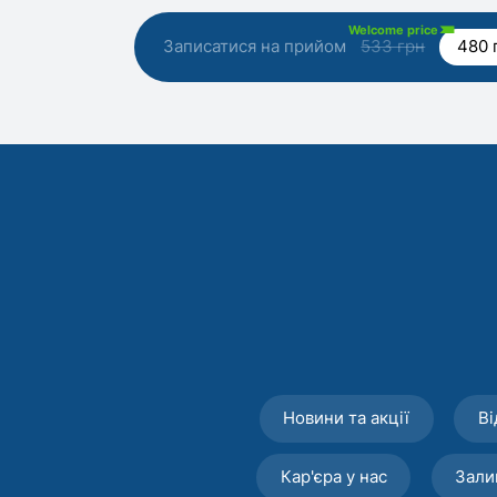
Welcome price
Записатися на прийом
533 грн
480 
Новини та акції
Ві
Кар'єра у нас
Зали