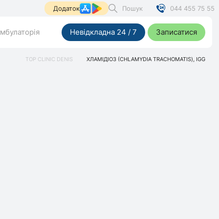
Пошук
044 455 75 55
Додаток
мбулаторія
Невідкладна 24 / 7
Записатися
TOP CLINIC DENIS
ХЛАМІДІОЗ (CHLAMYDIA TRACHOMATIS), IGG