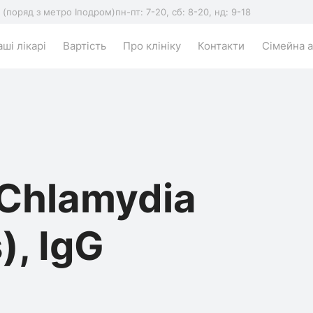
5 (поряд з метро Іподром)
пн-пт: 7-20, сб: 8-20, нд: 9-18
ші лікарі
Вартість
Про клініку
Контакти
Сімейна а
(Chlamydia
), IgG