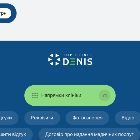
грн
Напрямки клініки
74
дгуки
Реквізити
Фотогалерея
Відео
шити відгук
Договір про надання медичних послуг