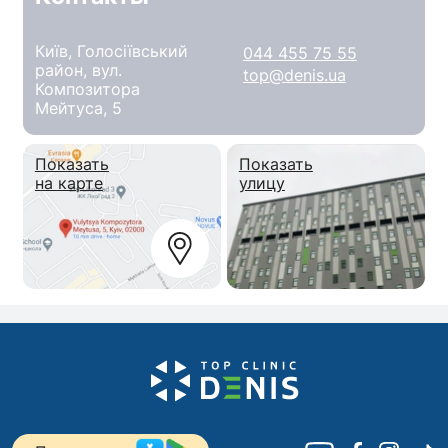
Київ, Голосіївський
044 455 75 55
район, вул.
top@denis.ua
Композитора
Мейтуса, 5
Показать
Показать
на карте
улицу