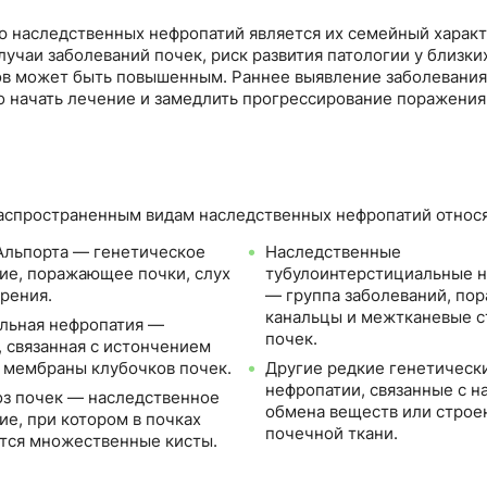
 наследственных нефропатий является их семейный характе
лучаи заболеваний почек, риск развития патологии у близки
в может быть повышенным. Раннее выявление заболевания
 начать лечение и замедлить прогрессирование поражения
аспространенным видам наследственных нефропатий относя
льпорта — генетическое
Наследственные
ие, поражающее почки, слух
тубулоинтерстициальные 
зрения.
— группа заболеваний, п
канальцы и межтканевые с
льная нефропатия —
почек.
, связанная с истончением
 мембраны клубочков почек.
Другие редкие генетическ
нефропатии, связанные с 
з почек — наследственное
обмена веществ или строе
ие, при котором в почках
почечной ткани.
тся множественные кисты.