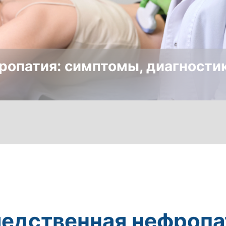
опатия: симптомы, диагностик
едственная нефропа