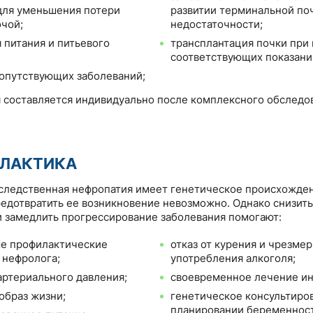
для уменьшения потери
развитии терминальной по
очой;
недостаточности;
 питания и питьевого
трансплантация почки при
соответствующих показани
опутствующих заболеваний;
 составляется индивидуально после комплексного обследо
ЛАКТИКА
следственная нефропатия имеет генетическое происхожден
едотвратить ее возникновение невозможно. Однако снизить
 замедлить прогрессирование заболевания помогают:
е профилактические
отказ от курения и чрезме
 нефролога;
употребления алкоголя;
артериального давления;
своевременное лечение и
образ жизни;
генетическое консультиро
планировании беременнос