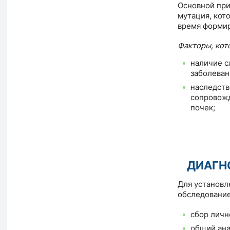
Основной при
мутация, кот
время формир
Факторы, кот
наличие с
заболеван
наследств
сопровож
почек;
ДИАГН
Для установл
обследование
сбор личн
общий ана