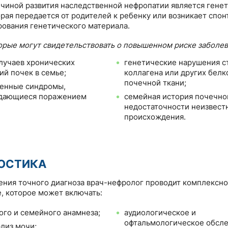
чиной развития наследственной нефропатии является гене
орая передается от родителей к ребенку или возникает спон
ования генетического материала.
орые могут свидетельствовать о повышенном риске заболев
лучаев хронических
генетические нарушения с
ий почек в семье;
коллагена или других белк
почечной ткани;
енные синдромы,
дающиеся поражением
семейная история почечно
недостаточности неизвест
происхождения.
ОСТИКА
ения точного диагноза врач-нефролог проводит комплексн
, которое может включать:
ого и семейного анамнеза;
аудиологическое и
офтальмологическое обсле
лиз мочи;