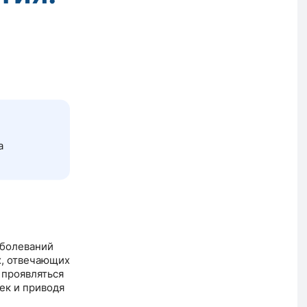
а
аболеваний
х, отвечающих
 проявляться
чек и приводя