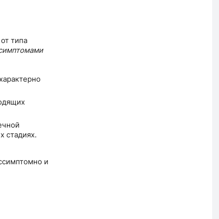
от типа
симптомами
(характерно
одящих
ечной
х стадиях.
ссимптомно и