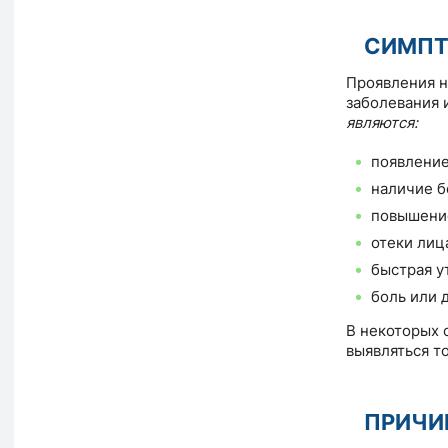
СИМП
Проявления н
заболевания 
являются:
появление
наличие б
повышение
отеки лиц
быстрая у
боль или 
В некоторых 
выявляться т
ПРИЧИ