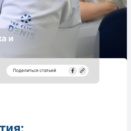
а и
Поделиться статьей
тия: