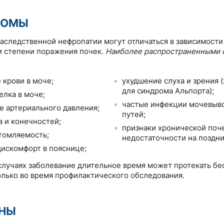
ТОМЫ
аследственной нефропатии могут отличаться в зависимости 
и степени поражения почек.
Наиболее распространенными 
 крови в моче;
ухудшение слуха и зрения 
для синдрома Альпорта);
елка в моче;
частые инфекции мочевыв
 артериального давления;
путей;
а и конечностей;
признаки хронической поч
томляемость;
недостаточности на поздни
дискомфорт в пояснице;
случаях заболевание длительное время может протекать бе
олько во время профилактического обследования.
НЫ