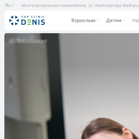
Ru
Многопрофильная клиника
Киев, ул. Композитора Мейтус
Взрослым
Детям
На
Заболевания