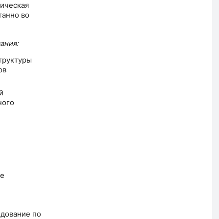
тическая
танно во
ания:
труктуры
ов
й
ного
ое
дование по