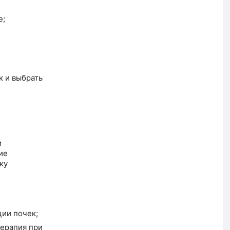
е;
к и выбрать
и
ие
ку
ции почек;
терапия при