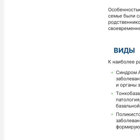
Особенностью
семье были с
родственнико
своевременно
ВИДЫ
К наиболее р
Синдром А
заболеван
и органы 
Тонкобаза
патология
базальной
Поликисто
заболеван
формирую