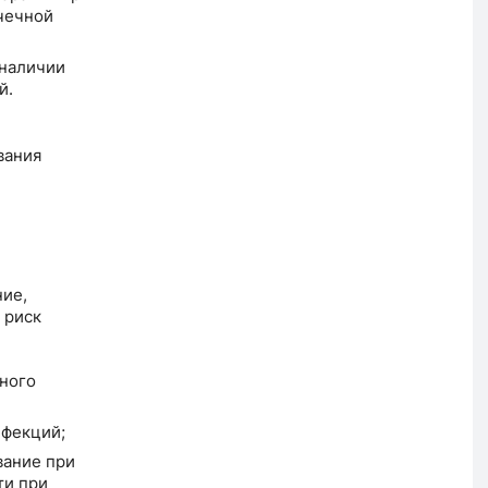
чечной
 наличии
й.
вания
ие,
 риск
рного
нфекций;
вание при
ти при