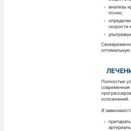
анализы к
почек;
определен
скорости 
ультразву
Своевременна
оптимальную 
ЛЕЧЕН
Полностью ус
современная 
прогрессиров
осложнений.
В зависимост
препараты
артериаль