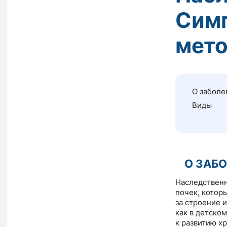
Симп
мето
О заболе
Виды
О ЗАБ
Наследственн
почек, котор
за строение 
как в детском
к развитию х