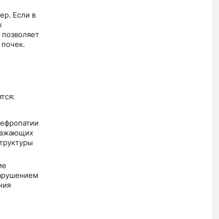
р. Если в
х
 позволяет
 почек.
тся:
нефропатии
оражающих
труктуры
ие
нарушением
ния