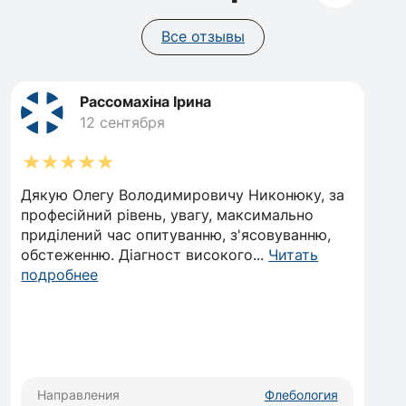
и симуляторах. Учебный центр "Эндофорс", г.
Киев
Все отзывы
2017: ТУ "Современные малоинвазивные
методики во флебологии", НМАПО им.
Рассомахіна Ірина
Шупика, г. Киев
12 сентября
2017: Теоретический и практический
тренинг по морфологии, анатомии
варикозных вен, современным техникам
Дякую Олегу Володимировичу Никонюку, за
склеротерапии, г. Киев.
професійний рівень, увагу, максимально
2017: Тренинг по "Эндовенозной лазерной
приділений час опитуванню, з'ясовуванню,
абляции варикозных вен н/концовок", г.
обстеженню. Діагност високого
...
Читать
Гамбург, Германия
подробнее
2017: Мастер-класс "Дуплексное
сканирование вен н/концовок",
Академический Медицинский Центр, г. Киев
2019: "VenaBlock and VeinOff workshop for
Ukraine 24-25 January 2019". Лечение
Направления
Флебология