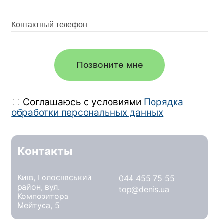
на перфорантных венах. Хирургия рецидива
варикозной болезни», EduPhlebology.com
2020: Онлайн коллоквиум «Склеротерапия
вен – механизм действия и техника
выполнения», EduPhlebology.com
Позвоните мне
2021: Онлайн коллоквиум «Современные
техники выполнения склеротерапии»,
EduPhlebology.com 2021: Онлайн коллоквиум
Соглашаюсь с условиями
Порядка
«Осложнения и нежелательные эффекты
обработки персональных данных
склеротерапии», EduPhlebology.com
2021: Онлайн коллоквиум "Работа на руках -
возможности лазерной облитерации и
Контакты
склеротерапии", EduPhlebology.com
2021: Профессиональная Школа
Київ, Голосіївський
044 455 75 55
«Современные аспекты в лечении
район, вул.
top@denis.ua
холецистита». Национальный университет
Композитора
Мейтуса, 5
здравоохранения Украины им. Шупика П. Л.