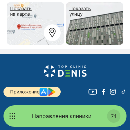
2021: Онлайн коллоквиум «Тактика ЭВЛО в
Показать
Показать
разных венозных бассейнах»,
на карте
улицу
EduPhlebology.com
2021: Онлайн коллоквиум «ЭВЛО –
послеоперационное ведение и усложнение»,
EduPhlebology.com
2021: Онлайн коллоквиум «Клеевая
облитерация вен», EduPhlebology.com
2021: Онлайн коллоквиум «Беременность и
варикозная болезнь», EduPhlebology.com
2021: Онлайн коллоквиум
«Дерматологическое эхо заболевания вен»,
Приложение
EduPhlebology.com
2021: Онлайн коллоквиум «Венозные
мальформации», EduPhlebology.com
Направления клиники
74
2021: Онлайн коллоквиум «Хирургия
венозных трофических язв»,