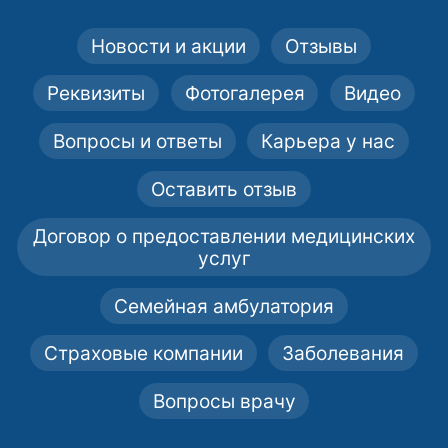
EduPhlebology.com
2021: ТУ "Актуальные вопросы хирургии",
Новости и акции
Отзывы
Украинская военно-медицинская академия,
г. Киев
Реквизиты
Фотогалерея
Видео
2021: ТУ "Европейский консенсус по
Вопросы и ответы
Карьера у нас
использованию медицинского
компрессионного трикотажа",
Оставить отзыв
EduPhlebology.com
2021: Онлайн коллоквиум «Осложнение
Договор о предоставлении медицинских
склеротерапии: что зависит от флеболога, а
услуг
что нет?», EduPhlebology.com
2022: Онлайн коллоквиум "Флебогриф",
Семейная амбулатория
EduPhlebology.com
Страховые компании
Заболевания
2022: Онлайн кололквиум «Почему я
выбираю склеротерапию, не CLACS»,
Вопросы врачу
EduPhlebology.com
2022: Онлайн коллоквиум «Тотал ЭВЛО: