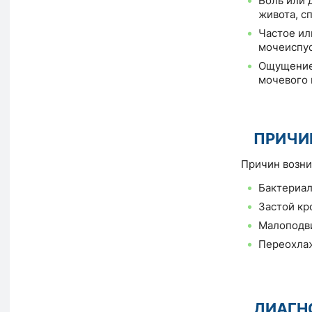
Боль или 
живота, с
Частое ил
мочеиспу
Ощущение
мочевого 
ПРИЧИ
Причин возни
Бактериа
Застой кр
Малоподв
Переохла
ДИАГН