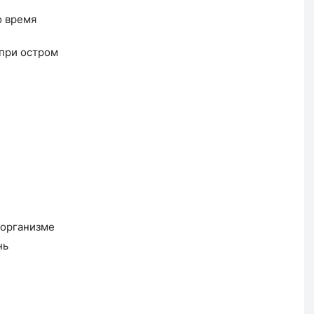
о время
при остром
 организме
нь