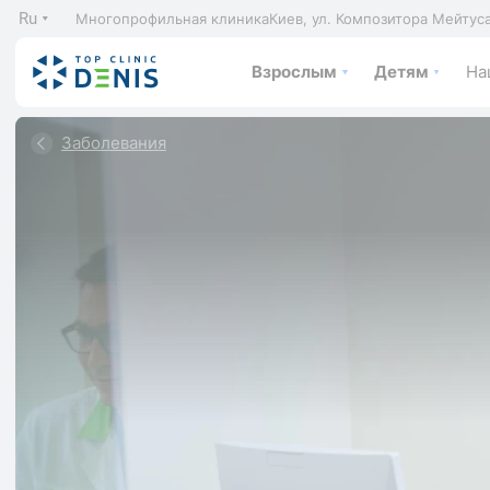
Ru
Многопрофильная клиника
Киев, ул. Композитора Мейтус
Взрослым
Детям
На
Заболевания