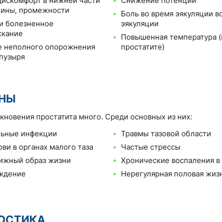
дискомфорт в нижней части
Снижение потенции
пины, промежности
Боль во время эякуляции в
и болезненное
эякуляции
скание
Повышенная температура (
 неполного опорожнения
простатите)
пузыря
НЫ
кновения простатита много. Среди основных из них:
льные инфекции
Травмы тазовой области
ови в органах малого таза
Частые стрессы
ижный образ жизни
Хронические воспаления в
ждение
Нерегулярная половая жиз
ОСТИКА