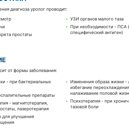
ения диагноза уролог проводит:
смотр
УЗИ органов малого таза
чи
При необходимости - ПСА 
специфический антиген)
крета простаты
ИЕ
сит от формы заболевания:
ки - при бактериальных
Изменения образа жизни - 
избегание переохлаждения
налаживание половой жиз
оспалительные препараты
Психотерапия - при хрони
пия - магнитотерапия,
тазовой боли
остаты, лазеротерапия
 для улучшения
ащения