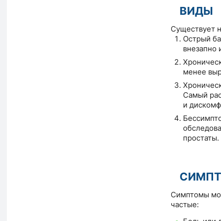
ВИДЫ
Существует н
Острый ба
внезапно 
Хроническ
менее выр
Хроническ
Самый рас
и дискомф
Бессимпто
обследова
простаты.
СИМП
Симптомы мог
частые: