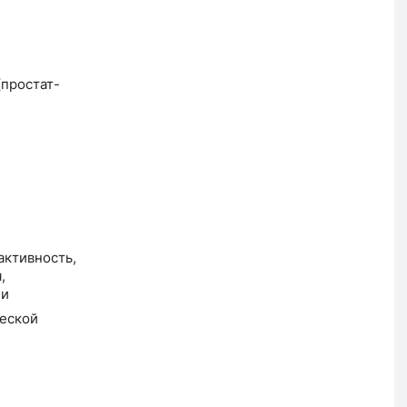
(простат-
активность,
,
ни
ческой