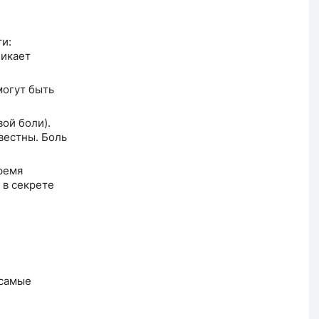
и:
никает
могут быть
ой боли).
вестны. Боль
ремя
 в секрете
 самые