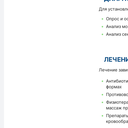
Для установл
Опрос и о
Анализ мо
Анализ се
ЛЕЧЕН
Лечение зави
Антибиоти
формах
Противов
Физиотера
массаж пр
Препараты
кровообр