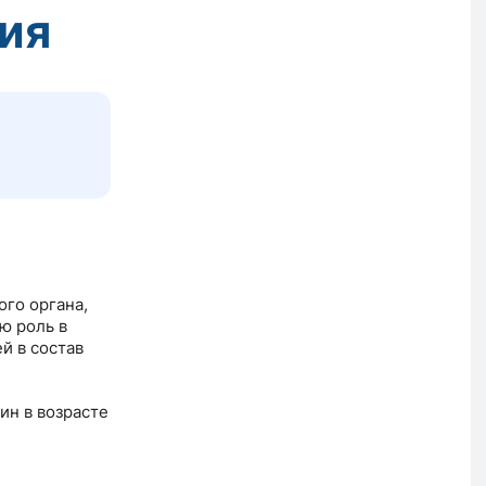
ия
ого органа,
ю роль в
й в состав
ин в возрасте