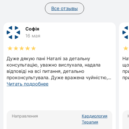
Все отзывы
Софія
16 мая
Дуже дякую пані Наталі за детальну
На
консультацію, уважно вислухала, надала
що
відповіді на всі питання, детально
пр
проконсультувала. Дуже вражена чуйністю,
...
пр
Читать подробнее
Направления
Кардиология
Терапия