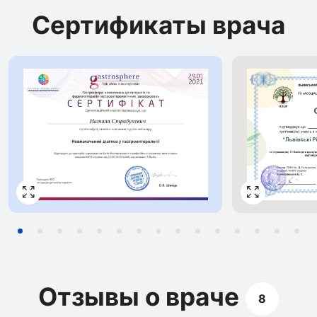
кардиомиопатии
г.Ровно
Сертификаты врача
воспалительные заболевания сердца
дислипидемии
атеросклероз
сердечная недостаточность
Отзывы о враче
8