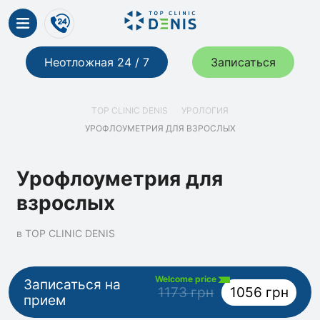
Неотложная 24 / 7
Записаться
TOP CLINIC DENIS
УРОЛОГИЯ
УРОФЛОУМЕТРИЯ ДЛЯ ВЗРОСЛЫХ
Урофлоуметрия для
взрослых
в TOP CLINIC DENIS
Welcome price
Записаться на
1173 грн
1056 грн
прием