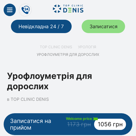
Невідкладна 24 / 7
Записатися
TOP CLINIC DENIS
УРОЛОГІЯ
УРОФЛОУМЕТРІЯ ДЛЯ ДОРОСЛИХ
Урофлоуметрія для
дорослих
в TOP CLINIC DENIS
Welcome price
Записатися на
1173 грн
1056 грн
прийом