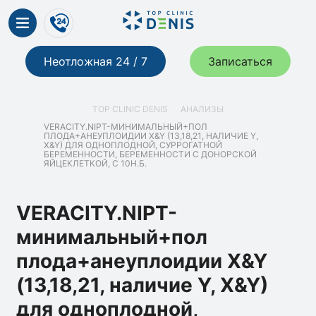
Неотложная 24 / 7
Записаться
TOP CLINIC DENIS
АНАЛИЗЫ
VERACITY.NIPT-МИНИМАЛЬНЫЙ+ПОЛ
ПЛОДА+АНЕУПЛОИДИИ X&Y (13,18,21, НАЛИЧИЕ Y,
X&Y) ДЛЯ ОДНОПЛОДНОЙ, СУРРОГАТНОЙ
БЕРЕМЕННОСТИ, БЕРЕМЕННОСТИ С ДОНОРСКОЙ
ЯЙЦЕКЛЕТКОЙ, С 10Н.Б.
VERACITY.NIPT-
минимальный+пол
плода+анеуплоидии X&Y
(13,18,21, наличие Y, X&Y)
для одноплодной,